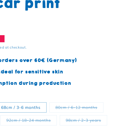
car print
e
ed at checkout.
 orders over 60€ (Germany)
deal for sensitive skin
ption during production
Variant sold o
68cm / 3-6 months
80cm / 6-12 months
ant sold out or unavailable
Variant sold out or unavailable
Variant sold 
92cm / 18-24 months
98cm / 2-3 years