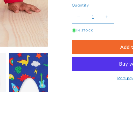
Quantity
Decrease quantity for 
Increase qu
IN STOCK
Add 
More pa