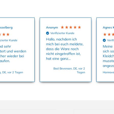
sselberg
Anonym
Agnes 
Verifizierter Kunde
Hallo, nachdem ich
izierter Kunde
Verif
mich bei euch meldete,
nd sehr
Meine 
dass die Ware noch
tert und werden
sich s
nicht eingetroffen ist,
cher wieder bei
Kleidc
hat eine ganz
aufen.
musste
aufmerksame Kollegin
angez
uns sofort die
Bad Bevensen, DE, vor 2
dass M
, DE, vor 2 Tagen
Tagen
Hannover
Babysachen zukommen
und es
lassen. Danke
Größe 
nochmals dafür. Viele
Grüße, Bettina