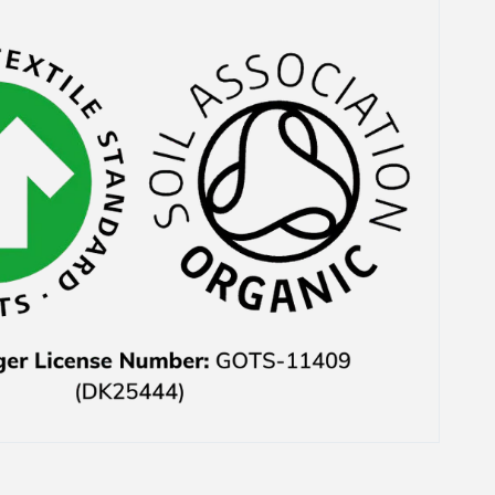
Das waren auch noch
ausgerechnet die Teile,
weswegen ich mich
überhaupt für den Kauf
entschieden hatte. Der
Kundenservice hat mir
das zwar 1-2 Tage
danach direkt sehe
freundlich per E-Mail
mitgeteilt und auch
nachher den Preis
wieder erstattet aber
habe mich trotzdem
geärgert.