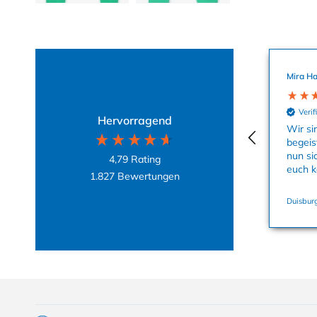
Mira Ha
Verif
Hervorragend
Wir si
begeis
nun si
4,79
Rating
euch k
1.827
Bewertungen
Duisburg
Collapsible content