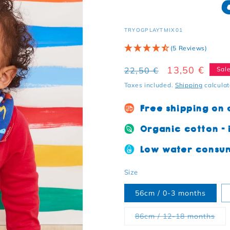
SKU:
TRYOGPLAYTMIX01
(5 Reviews)
Regular price
Sale price
13,50 €
22,50 €
Sal
Taxes included.
Shipping
calculat
Free shipping on
Organic cotton - i
Low water consum
Size
56cm / 0-3 months
Vari
86cm / 12-18 months