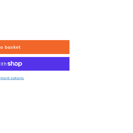
Organic cotton baby bloomers with dino and car print
antity for Organic cotton baby bloomers with dino and ca
to basket
yment options