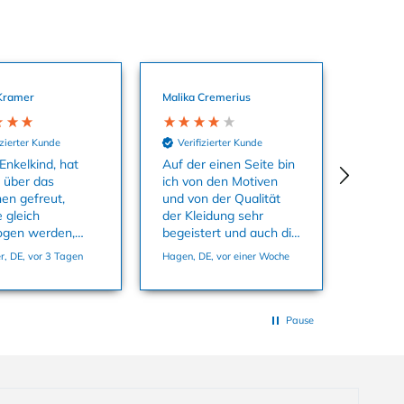
Kramer
Malika Cremerius
izierter Kunde
Verifizierter Kunde
Enkelkind, hat
Auf der einen Seite bin
o über das
ich von den Motiven
hen gefreut,
und von der Qualität
 gleich
der Kleidung sehr
ogen werden,
begeistert und auch die
aterial ist super
Farben sind echt toll.
, DE, vor 3 Tagen
Hagen, DE, vor einer Woche
 passt in der
Auf der anderen Seite
86 ganz genau.
habe ich mich super
geärgert dass ich
Sachen kaufen konnte
Pause
und in den Warenkorb
tun konnte die es
offensichtlich gar nicht
auf Lager gab in der
Größe, die ich wollte.