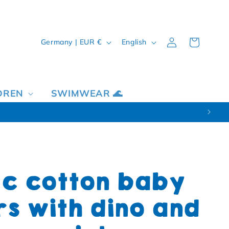
Country/region
Language
Log in
Cart
Germany | EUR €
English
DREN
SWIMWEAR 🌊
c cotton baby
s with dino and