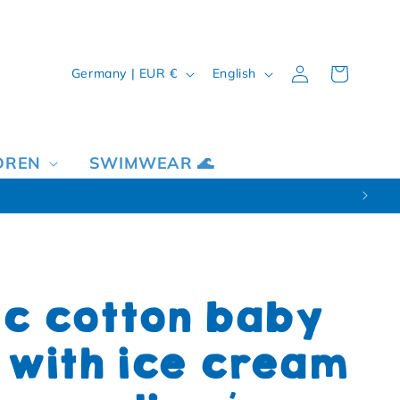
Country/region
Language
Log in
Cart
Germany | EUR €
English
DREN
SWIMWEAR 🌊
c cotton baby
with ice cream