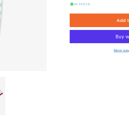
IN STOCK
Add 
More pa