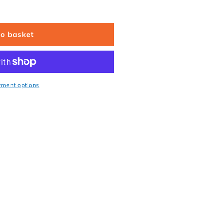
to basket
yment options