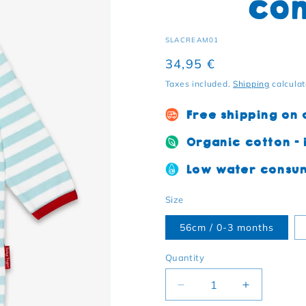
con
SKU:
SLACREAM01
Regular price
34,95 €
Taxes included.
Shipping
calculat
Free shipping on
Organic cotton - i
Low water consum
Size
56cm / 0-3 months
Quantity
Decrease quantity for 
Increase q