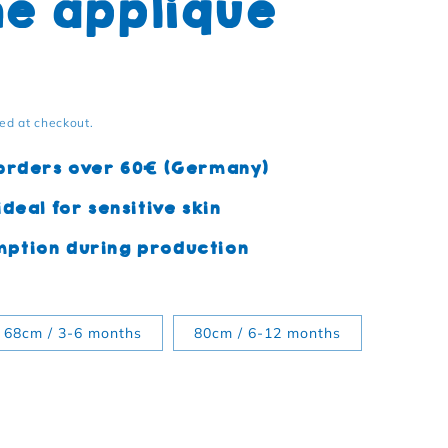
e appliqué
ed at checkout.
 orders over 60€ (Germany)
deal for sensitive skin
ption during production
68cm / 3-6 months
80cm / 6-12 months
Organic cotton baby romper with ice cream cone appliqu
uantity for Organic cotton baby romper with ice cream c