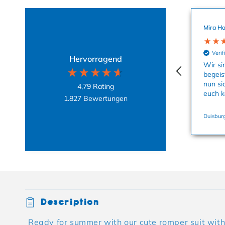
Mira Ha
Verif
Hervorragend
Wir si
begeis
nun si
4,79
Rating
euch k
1.827
Bewertungen
Duisburg
Collapsible content
Description
Ready for summer with our cute romper suit with