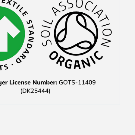
weswegen ich mich
überhaupt für den Kauf
entschieden hatte. Der
Kundenservice hat mir
das zwar 1-2 Tage
danach direkt sehe
freundlich per E-Mail
mitgeteilt und auch
nachher den Preis
wieder erstattet aber
habe mich trotzdem
geärgert.