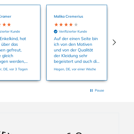
Kramer
Malika Cremerius
izierter Kunde
Verifizierter Kunde
Enkelkind, hat
Auf der einen Seite bin
o über das
ich von den Motiven
hen gefreut,
und von der Qualität
 gleich
der Kleidung sehr
ogen werden,
begeistert und auch die
aterial ist super
Farben sind echt toll.
, DE, vor 3 Tagen
Hagen, DE, vor einer Woche
 passt in der
Auf der anderen Seite
86 ganz genau.
habe ich mich super
geärgert dass ich
Sachen kaufen konnte
Pause
und in den Warenkorb
tun konnte die es
offensichtlich gar nicht
auf Lager gab in der
Größe, die ich wollte.
Das waren auch noch
ausgerechnet die Teile,