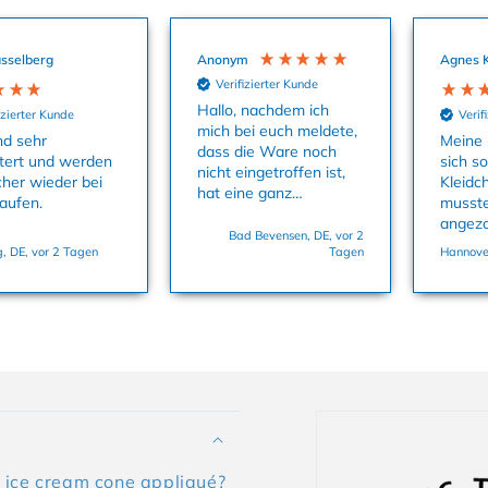
sselberg
Anonym
Agnes 
Verifizierter Kunde
Hallo, nachdem ich
izierter Kunde
Verif
mich bei euch meldete,
nd sehr
Meine 
dass die Ware noch
tert und werden
sich s
nicht eingetroffen ist,
cher wieder bei
Kleidc
hat eine ganz
aufen.
musste
aufmerksame Kollegin
angez
uns sofort die
Bad Bevensen, DE, vor 2
dass M
, DE, vor 2 Tagen
Tagen
Hannover
Babysachen zukommen
und es
lassen. Danke
Größe 
nochmals dafür. Viele
Grüße, Bettina
 ice cream cone appliqué?