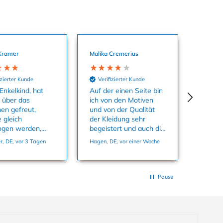
Kramer
Malika Cremerius
izierter Kunde
Verifizierter Kunde
Enkelkind, hat
Auf der einen Seite bin
o über das
ich von den Motiven
hen gefreut,
und von der Qualität
 gleich
der Kleidung sehr
ogen werden,
begeistert und auch die
aterial ist super
Farben sind echt toll.
, DE, vor 3 Tagen
Hagen, DE, vor einer Woche
 passt in der
Auf der anderen Seite
86 ganz genau.
habe ich mich super
geärgert dass ich
Sachen kaufen konnte
Pause
und in den Warenkorb
tun konnte die es
offensichtlich gar nicht
auf Lager gab in der