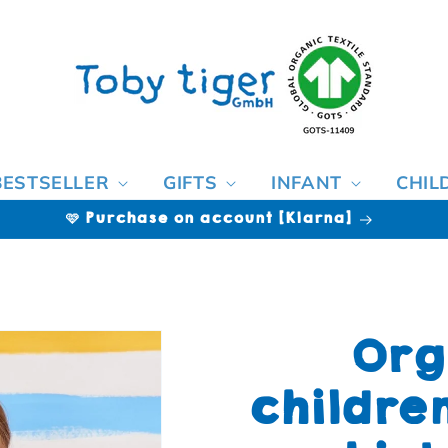
BESTSELLER
GIFTS
INFANT
CHIL
🩷 Purchase on account [Klarna]
Org
childre