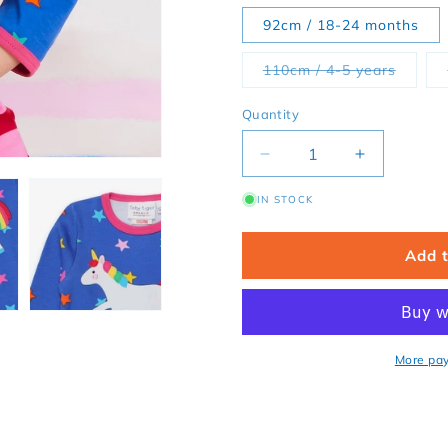
92cm / 18-24 months
Variant
110cm / 4-5 years
Quantity
Decrease quantity for 
Increase qu
IN STOCK
Add 
More pa