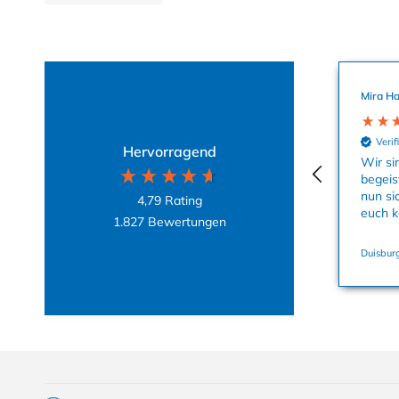
Mira Ha
Verif
Hervorragend
Wir si
begeis
nun si
4,79
Rating
euch k
1.827
Bewertungen
Duisburg
Collapsible content