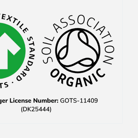
Größe, die ich wollte.
Das waren auch noch
ausgerechnet die Teile,
weswegen ich mich
überhaupt für den Kauf
entschieden hatte. Der
Kundenservice hat mir
das zwar 1-2 Tage
danach direkt sehe
freundlich per E-Mail
mitgeteilt und auch
nachher den Preis
wieder erstattet aber
habe mich trotzdem
geärgert.