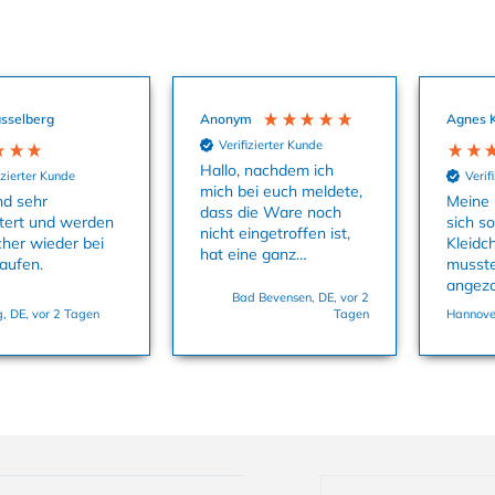
sselberg
Anonym
Agnes 
Verifizierter Kunde
Hallo, nachdem ich
izierter Kunde
Verif
mich bei euch meldete,
nd sehr
Meine 
dass die Ware noch
tert und werden
sich s
nicht eingetroffen ist,
cher wieder bei
Kleidc
hat eine ganz
aufen.
musste
aufmerksame Kollegin
angez
uns sofort die
Bad Bevensen, DE, vor 2
dass M
, DE, vor 2 Tagen
Tagen
Hannover
Babysachen zukommen
und es
lassen. Danke
Größe 
nochmals dafür. Viele
Grüße, Bettina