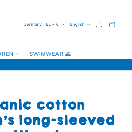
Country/region
Language
Log in
Cart
Germany | EUR €
English
DREN
SWIMWEAR 🌊
anic cotton
n's long-sleeved