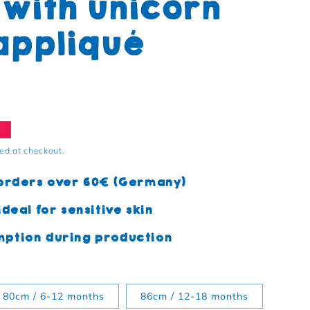
 with unicorn
appliqué
e
ed at checkout.
 orders over 60€ (Germany)
deal for sensitive skin
ption during production
80cm / 6-12 months
86cm / 12-18 months