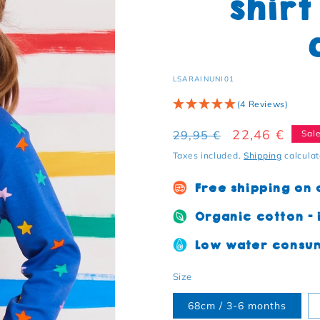
shirt
SKU:
LSARAINUNI01
(4 Reviews)
Regular price
Sale price
22,46 €
29,95 €
Sal
Taxes included.
Shipping
calculat
Free shipping on
Organic cotton - i
Low water consum
Size
68cm / 3-6 months