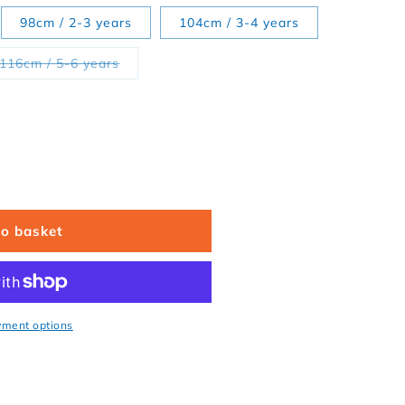
98cm / 2-3 years
104cm / 3-4 years
 sold out or unavailable
Variant sold out or unavailable
116cm / 5-6 years
Organic cotton children&#39;s long-sleeved shirt with un
antity for Organic cotton children&#39;s long-sleeved sh
to basket
yment options