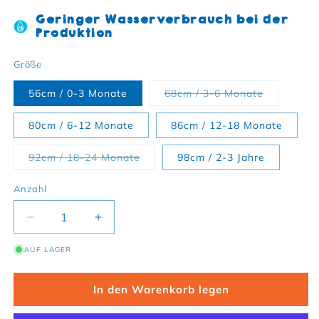
Geringer Wasserverbrauch bei der
Produktion
Größe
Variante a
56cm / 0-3 Monate
68cm / 3-6 Monate
80cm / 6-12 Monate
86cm / 12-18 Monate
Variante ausverkauft oder nicht v
92cm / 18-24 Monate
98cm / 2-3 Jahre
Anzahl
Verringere die Menge für Bio-Baumwoll Baby Pum
Erhöhe die Menge für Bio-Baumwoll B
AUF LAGER
In den Warenkorb legen