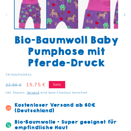
Bio-Baumwoll Baby
Pumphose mit
Pferde-Druck
SKU:
TRYOGPHOR01
Normaler Preis
Verkaufspreis
15,75 €
Sale
22,50 €
Inkl. Steuern.
Versand
wird beim Checkout berechnet
Kostenloser Versand ab 60€
(Deutschland)
Bio-Baumwolle - Super geeignet für
empfindliche Haut