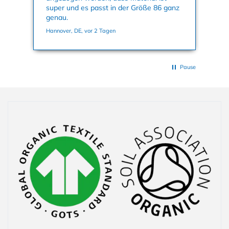
super und es passt in der Größe 86 ganz
Far
genau.
Sei
ic
Hannover, DE, vor 2 Tagen
Hag
Wa
off
der
no
Pause
ich
en
hat
Einklappbarer Inhalt
seh
auc
ab