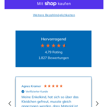
Weitere Bezahlmöglichkeiten
Hervorragend
4,79
Rating
1.827
Bewertungen
Agnes Kramer
Mal
Verifizierter Kunde
Meine Enkelkind, hat sich so über das
Auf
Kleidchen gefreut, musste gleich
Mot
angezogen werden, dass Material ist
Kle