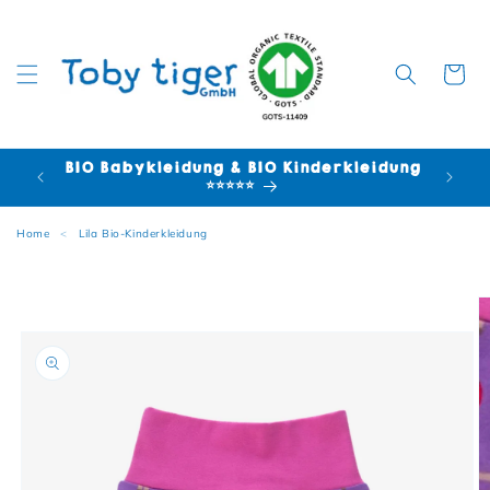
Warenko
BIO Babykleidung & BIO Kinderkleidung
⭐⭐⭐⭐⭐
Home
<
Lila Bio-Kinderkleidung