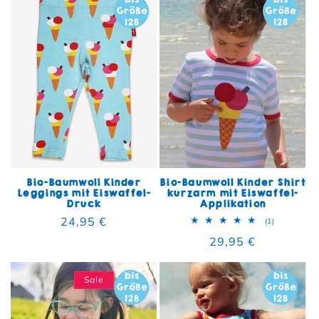
Bio-Baumwoll Kinder
Bio-Baumwoll Kinder Shirt
Leggings mit Eiswaffel-
kurzarm mit Eiswaffel-
Druck
Applikation
Normaler Preis
24,95 €
1 Bewertun
(1)
Normaler Preis
29,95 €
Sale