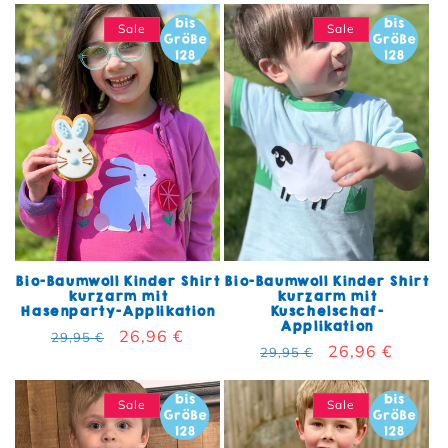
Sale
Sale
Bio-Baumwoll Kinder Shirt
Bio-Baumwoll Kinder Shirt
kurzarm mit
kurzarm mit
Hasenparty-Applikation
Kuschelschaf-
Applikation
Normaler Preis
Verkaufspreis
26,96 €
29,95 €
Normaler Preis
Verkaufspreis
26,96 €
29,95 €
Sale
Sale