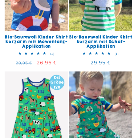
Bio-Baumwoll Kinder Shirt
Bio-Baumwoll Kinder Shirt
kurzarm mit Möwentanz-
kurzarm mit Schaf-
Applikation
Applikation
1 Bewertungen insgesamt
1 Bewertun
(1)
(1)
Normaler Preis
Verkaufspreis
26,96 €
Normaler Preis
29,95 €
29,95 €