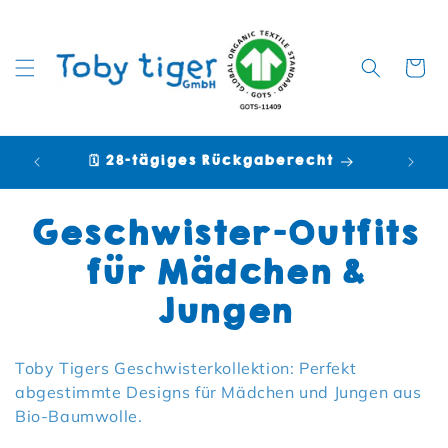
Warenko
🗓️ 28-tägiges Rückgaberecht

Kategorie:
Geschwister-Outfits
für Mädchen &
Jungen
Toby Tigers Geschwisterkollektion: Perfekt
abgestimmte Designs für Mädchen und Jungen aus
Bio-Baumwolle.