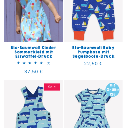
Bio-Baumwoll Kinder
Bio-Baumwoll Baby
Sommerkleid mit
Pumphose mit
Eiswaffel-Druck
Segelboote-Druck
Normaler Preis
22,50 €
2 Bewertungen insgesamt
(2)
Normaler Preis
37,50 €
Sale