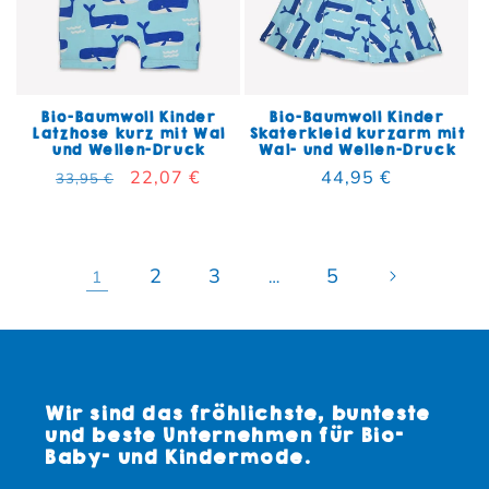
Bio-Baumwoll Kinder
Bio-Baumwoll Kinder
Latzhose kurz mit Wal
Skaterkleid kurzarm mit
und Wellen-Druck
Wal- und Wellen-Druck
Normaler Preis
Verkaufspreis
22,07 €
Normaler Preis
44,95 €
33,95 €
2
3
5
1
…
Wir sind das fröhlichste, bunteste
und beste Unternehmen für Bio-
Baby- und Kindermode.