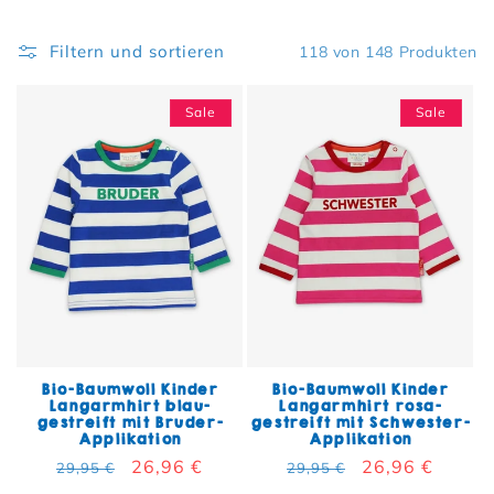
Filtern und sortieren
118 von 148 Produkten
Sale
Sale
Bio-Baumwoll Kinder
Bio-Baumwoll Kinder
Langarmhirt blau-
Langarmhirt rosa-
gestreift mit Bruder-
gestreift mit Schwester-
Applikation
Applikation
Normaler Preis
Verkaufspreis
26,96 €
Normaler Preis
Verkaufspreis
26,96 €
29,95 €
29,95 €