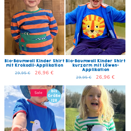
Bio-Baumwoll Kinder Shirt
Bio-Baumwoll Kinder Shirt
mit Krokodil-Applikation
kurzarm mit Löwen-
Applikation
Normaler Preis
Verkaufspreis
26,96 €
29,95 €
Normaler Preis
Verkaufspreis
26,96 €
29,95 €
Sale