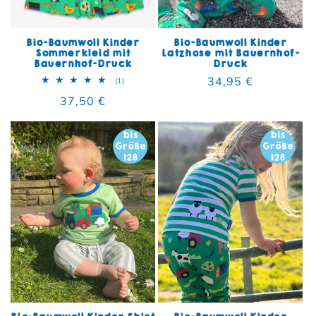
Bio-Baumwoll Kinder
Bio-Baumwoll Kinder
Sommerkleid mit
Latzhose mit Bauernhof-
Bauernhof-Druck
Druck
Normaler Preis
34,95 €
1 Bewertungen insgesamt
(1)
Normaler Preis
37,50 €