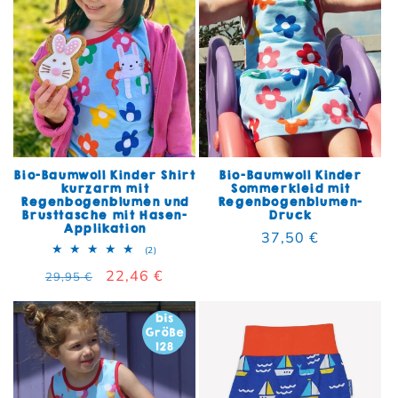
Bio-Baumwoll Kinder Shirt
Bio-Baumwoll Kinder
kurzarm mit
Sommerkleid mit
Regenbogenblumen und
Regenbogenblumen-
Brusttasche mit Hasen-
Druck
Applikation
Normaler Preis
37,50 €
2 Bewertungen insgesamt
(2)
Normaler Preis
Verkaufspreis
22,46 €
29,95 €