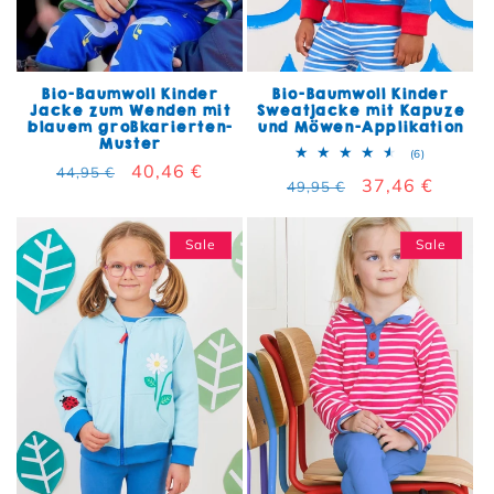
Bio-Baumwoll Kinder
Bio-Baumwoll Kinder
Jacke zum Wenden mit
Sweatjacke mit Kapuze
blauem großkarierten-
und Möwen-Applikation
Muster
6 Bewertun
(6)
Normaler Preis
Verkaufspreis
40,46 €
44,95 €
Normaler Preis
Verkaufspreis
37,46 €
49,95 €
Sale
Sale