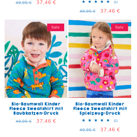
Normaler Preis
Verkaufspreis
37,46 €
1 Bewertun
49,95 €
(1)
Normaler Preis
Verkaufspreis
37,46 €
49,95 €
Sale
Sale
Bio-Baumwoll Kinder
Bio-Baumwoll Kinder
Fleece Sweatshirt mit
Fleece Sweatshirt mit
Raubkatzen-Druck
Spielzeug-Druck
Normaler Preis
Verkaufspreis
37,46 €
2 Bewertun
49,95 €
(2)
Normaler Preis
Verkaufspreis
37,46 €
49,95 €