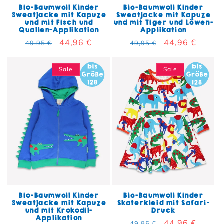
Bio-Baumwoll Kinder
Bio-Baumwoll Kinder
Sweatjacke mit Kapuze
Sweatjacke mit Kapuze
und mit Fisch und
und mit Tiger und Löwen-
Quallen-Applikation
Applikation
Normaler Preis
Verkaufspreis
44,96 €
Normaler Preis
Verkaufspreis
44,96 €
49,95 €
49,95 €
Sale
Sale
Bio-Baumwoll Kinder
Bio-Baumwoll Kinder
Sweatjacke mit Kapuze
Skaterkleid mit Safari-
und mit Krokodil-
Druck
Applikation
Normaler Preis
Verkaufspreis
44,96 €
49,95 €