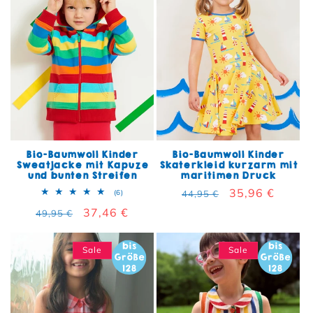
Bio-Baumwoll Kinder
Bio-Baumwoll Kinder
Sweatjacke mit Kapuze
Skaterkleid kurzarm mit
und bunten Streifen
maritimen Druck
Normaler Preis
Verkaufspreis
35,96 €
6 Bewertungen insgesamt
(6)
44,95 €
Normaler Preis
Verkaufspreis
37,46 €
49,95 €
Sale
Sale