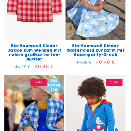
Bio-Baumwoll Kinder
Bio-Baumwoll Kinder
Jacke zum Wenden mit
Skaterkleid kurzarm mit
rotem großkarierten-
Hasenparty-Druck
Muster
Normaler Preis
Verkaufspreis
40,46 €
44,95 €
Normaler Preis
Verkaufspreis
40,46 €
44,95 €
Sale
Sale