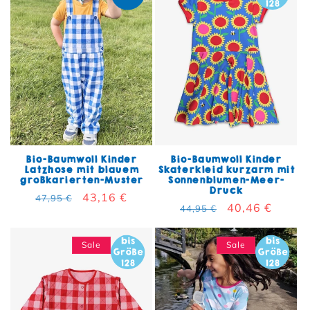
Bio-Baumwoll Kinder
Bio-Baumwoll Kinder
Latzhose mit blauem
Skaterkleid kurzarm mit
großkarierten-Muster
Sonnenblumen-Meer-
Druck
Normaler Preis
Verkaufspreis
43,16 €
47,95 €
Normaler Preis
Verkaufspreis
40,46 €
44,95 €
Sale
Sale