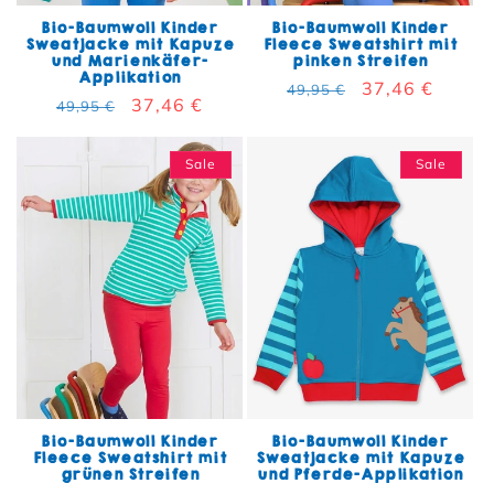
Bio-Baumwoll Kinder
Bio-Baumwoll Kinder
Sweatjacke mit Kapuze
Fleece Sweatshirt mit
und Marienkäfer-
pinken Streifen
Applikation
Normaler Preis
Verkaufspreis
37,46 €
49,95 €
Normaler Preis
Verkaufspreis
37,46 €
49,95 €
Sale
Sale
Bio-Baumwoll Kinder
Bio-Baumwoll Kinder
Fleece Sweatshirt mit
Sweatjacke mit Kapuze
grünen Streifen
und Pferde-Applikation