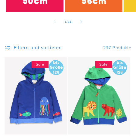
50cm
56cm
von
1
/
11
Filtern und sortieren
237 Produkte
Sale
Sale