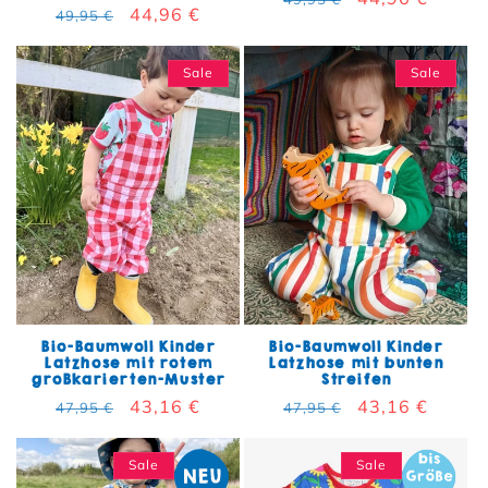
Normaler Preis
Verkaufspreis
44,96 €
49,95 €
Sale
Sale
Bio-Baumwoll Kinder
Bio-Baumwoll Kinder
Latzhose mit rotem
Latzhose mit bunten
großkarierten-Muster
Streifen
Normaler Preis
Verkaufspreis
43,16 €
Normaler Preis
Verkaufspreis
43,16 €
47,95 €
47,95 €
Sale
Sale