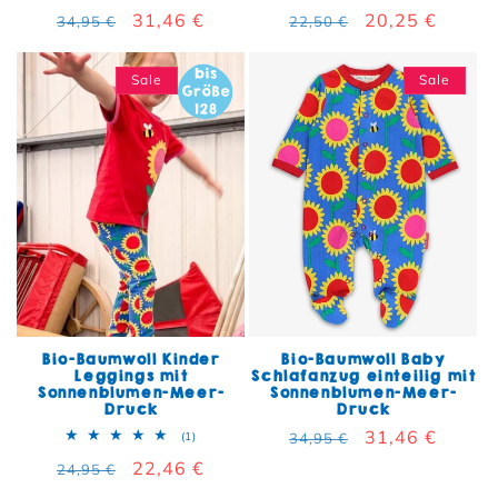
Normaler Preis
Verkaufspreis
31,46 €
Normaler Preis
Verkaufspreis
20,25 €
34,95 €
22,50 €
Sale
Sale
Bio-Baumwoll Kinder
Bio-Baumwoll Baby
Leggings mit
Schlafanzug einteilig mit
Sonnenblumen-Meer-
Sonnenblumen-Meer-
Druck
Druck
Normaler Preis
Verkaufspreis
31,46 €
1 Bewertungen insgesamt
(1)
34,95 €
Normaler Preis
Verkaufspreis
22,46 €
24,95 €