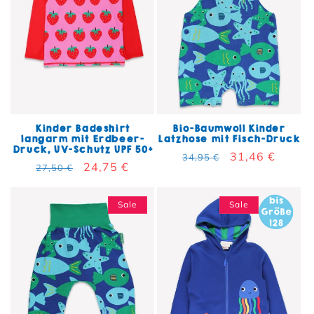
Kinder Badeshirt
Bio-Baumwoll Kinder
langarm mit Erdbeer-
Latzhose mit Fisch-Druck
Druck, UV-Schutz UPF 50+
Normaler Preis
Verkaufspreis
31,46 €
34,95 €
Normaler Preis
Verkaufspreis
24,75 €
27,50 €
Sale
Sale