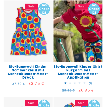
Sale
Sale
Bio-Baumwoll Kinder
Bio-Baumwoll Kinder Shirt
Sommerkleid mit
kurzarm mit
Sonnenblumen-Meer-
Sonnenblumen-Meer-
Druck
Applikation
Normaler Preis
Verkaufspreis
33,75 €
1 Bewertun
37,50 €
(1)
Normaler Preis
Verkaufspreis
26,96 €
29,95 €
Sale
Sale