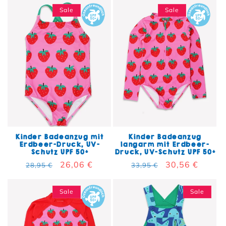
Sale
Sale
Kinder Badeanzug mit
Kinder Badeanzug
Erdbeer-Druck, UV-
langarm mit Erdbeer-
Schutz UPF 50+
Druck, UV-Schutz UPF 50+
Normaler Preis
Verkaufspreis
26,06 €
Normaler Preis
Verkaufspreis
30,56 €
28,95 €
33,95 €
Sale
Sale