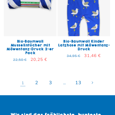
Bio-Baumwoll
Bio-Baumwoll Kinder
Musselintücher mit
Latzhose mit Möwentanz-
Möwentanz-Druck 2-er
Druck
Pack
Normaler Preis
Verkaufspreis
31,46 €
34,95 €
Normaler Preis
Verkaufspreis
20,25 €
22,50 €
2
3
13
1
…
Wir sind das fröhlichste, bunteste