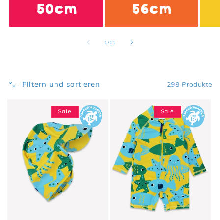
50cm
56cm
von
1
/
11
Filtern und sortieren
298 Produkte
Sale
Sale