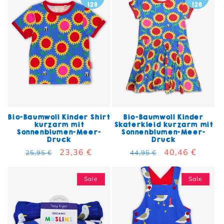
Bio-Baumwoll Kinder Shirt
Bio-Baumwoll Kinder
kurzarm mit
Skaterkleid kurzarm mit
Sonnenblumen-Meer-
Sonnenblumen-Meer-
Druck
Druck
Normaler Preis
Verkaufspreis
23,36 €
Normaler Preis
Verkaufspreis
40,46 €
25,95 €
44,95 €
Sale
Sale