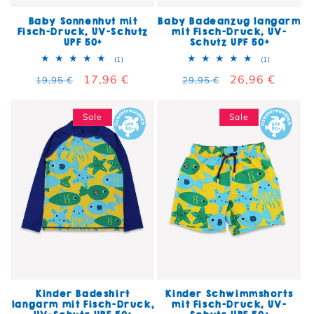
Baby Sonnenhut mit
Baby Badeanzug langarm
Fisch-Druck, UV-Schutz
mit Fisch-Druck, UV-
UPF 50+
Schutz UPF 50+
1 Bewertungen insgesamt
1 Bewertun
(1)
(1)
Normaler Preis
Verkaufspreis
17,96 €
Normaler Preis
Verkaufspreis
26,96 €
19,95 €
29,95 €
Sale
Sale
Kinder Badeshirt
Kinder Schwimmshorts
langarm mit Fisch-Druck,
mit Fisch-Druck, UV-