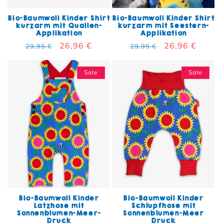
Bio-Baumwoll Kinder Shirt
Bio-Baumwoll Kinder Shirt
kurzarm mit Quallen-
kurzarm mit Seestern-
Applikation
Applikation
Normaler Preis
Verkaufspreis
26,96 €
Normaler Preis
Verkaufspreis
26,96 €
29,95 €
29,95 €
Sale
Sale
Bio-Baumwoll Kinder
Bio-Baumwoll Kinder
Latzhose mit
Schlupfhose mit
Sonnenblumen-Meer-
Sonnenblumen-Meer
Druck
Druck