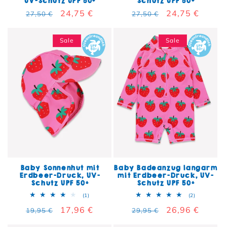
UV-Schutz UPF 50+
Schutz UPF 50+
Normaler Preis
Verkaufspreis
24,75 €
Normaler Preis
Verkaufspreis
24,75 €
27,50 €
27,50 €
Sale
Sale
Baby Sonnenhut mit
Baby Badeanzug langarm
Erdbeer-Druck, UV-
mit Erdbeer-Druck, UV-
Schutz UPF 50+
Schutz UPF 50+
1 Bewertungen insgesamt
2 Bewertun
(1)
(2)
Normaler Preis
Verkaufspreis
17,96 €
Normaler Preis
Verkaufspreis
26,96 €
19,95 €
29,95 €