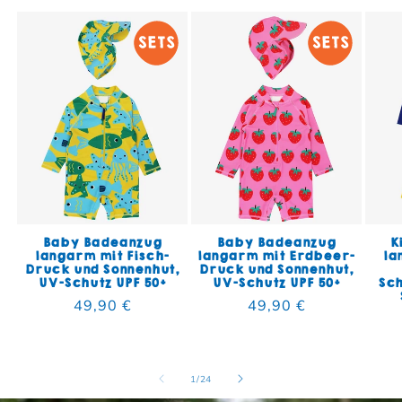
Baby Badeanzug
Baby Badeanzug
K
langarm mit Fisch-
langarm mit Erdbeer-
la
Druck und Sonnenhut,
Druck und Sonnenhut,
UV-Schutz UPF 50+
UV-Schutz UPF 50+
Sc
Normaler Preis
49,90 €
Normaler Preis
49,90 €
von
1
/
24