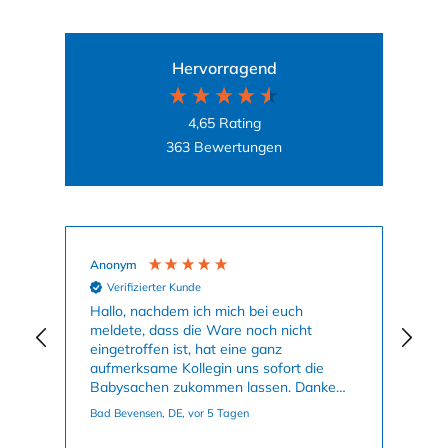
Hervorragend
4,65
Rating
363
Bewertungen
Anonym
Ag
Verifizierter Kunde
nun
Hallo, nachdem ich mich bei euch
Mei
meldete, dass die Ware noch nicht
Kle
eingetroffen ist, hat eine ganz
an
aufmerksame Kollegin uns sofort die
su
Babysachen zukommen lassen. Danke
ge
nochmals dafür. Viele Grüße, Bettina
Bad Bevensen, DE, vor 5 Tagen
Han