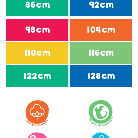
86cm
92cm
98cm
104cm
110cm
116cm
122cm
128cm