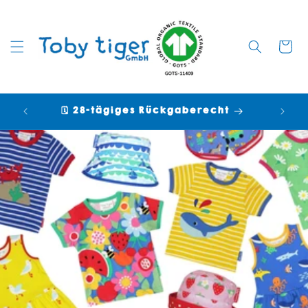
Warenko
🗓️ 28-tägiges Rückgaberecht