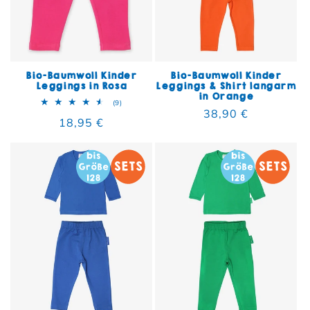
Bio-Baumwoll Kinder
Bio-Baumwoll Kinder
Leggings in Rosa
Leggings & Shirt langarm
in Orange
9 Bewertungen insgesamt
(9)
Normaler Preis
38,90 €
Normaler Preis
18,95 €