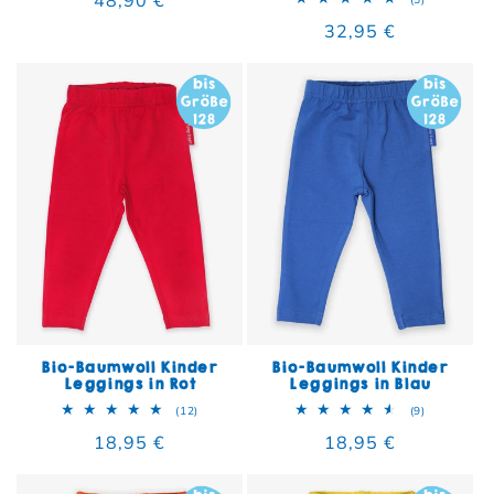
Normaler Preis
32,95 €
Bio-Baumwoll Kinder
Bio-Baumwoll Kinder
Leggings in Rot
Leggings in Blau
12 Bewertungen insgesamt
9 Bewertun
(12)
(9)
Normaler Preis
18,95 €
Normaler Preis
18,95 €