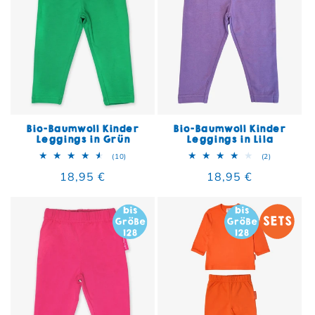
Bio-Baumwoll Kinder
Bio-Baumwoll Kinder
Leggings in Grün
Leggings in Lila
10 Bewertungen insgesamt
2 Bewertun
(10)
(2)
Normaler Preis
18,95 €
Normaler Preis
18,95 €