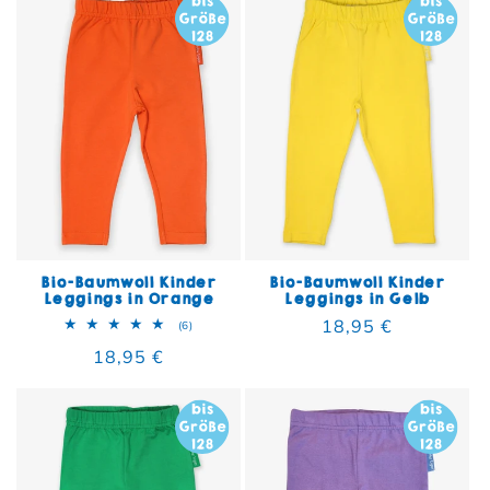
Bio-Baumwoll Kinder
Bio-Baumwoll Kinder
Leggings in Orange
Leggings in Gelb
Normaler Preis
18,95 €
6 Bewertungen insgesamt
(6)
Normaler Preis
18,95 €