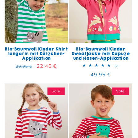
Bio-Baumwoll Kinder Shirt
Bio-Baumwoll Kinder
langarm mit Kätzchen-
Sweatjacke mit Kapuze
Applikation
und Hasen-Applikation
Normaler Preis
Verkaufspreis
22,46 €
2 Bewertun
29,95 €
(2)
Normaler Preis
49,95 €
Sale
Sale