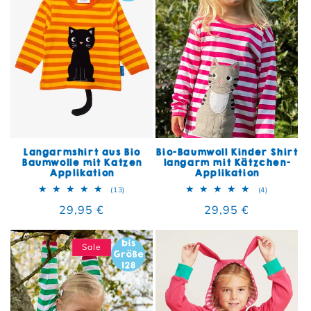
Langarmshirt aus Bio
Bio-Baumwoll Kinder Shirt
Baumwolle mit Katzen
langarm mit Kätzchen-
Applikation
Applikation
13 Bewertungen insgesamt
4 Bewertun
(13)
(4)
Normaler Preis
29,95 €
Normaler Preis
29,95 €
Sale