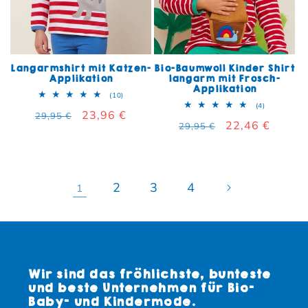
Langarmshirt mit Katzen-
Bio-Baumwoll Kinder Shirt
Applikation
langarm mit Frosch-
Applikation
10 Bewertungen insgesamt
(10)
4 Bewertun
(4)
Normaler Preis
Verkaufspreis
23,96 €
29,95 €
Normaler Preis
Verkaufspreis
22,46 €
29,95 €
2
3
4
1
Wir sind das fröhlichste, bunteste
und beste Unternehmen für Bio-
Baby- und Kindermode.