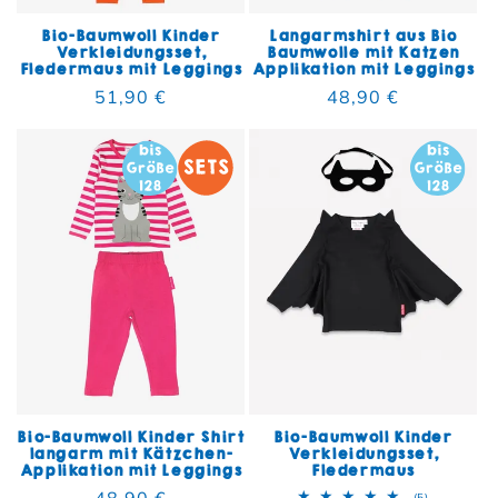
Bio-Baumwoll Kinder
Langarmshirt aus Bio
Verkleidungsset,
Baumwolle mit Katzen
Fledermaus mit Leggings
Applikation mit Leggings
Normaler Preis
51,90 €
Normaler Preis
48,90 €
Bio-Baumwoll Kinder Shirt
Bio-Baumwoll Kinder
langarm mit Kätzchen-
Verkleidungsset,
Applikation mit Leggings
Fledermaus
Normaler Preis
48,90 €
5 Bewertun
(5)