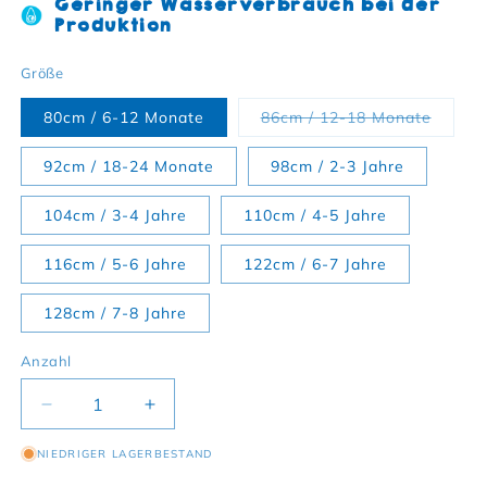
Geringer Wasserverbrauch bei der
Produktion
Größe
Varian
80cm / 6-12 Monate
86cm / 12-18 Monate
92cm / 18-24 Monate
98cm / 2-3 Jahre
104cm / 3-4 Jahre
110cm / 4-5 Jahre
116cm / 5-6 Jahre
122cm / 6-7 Jahre
128cm / 7-8 Jahre
Anzahl
Verringere die Menge für Langarmshirt aus Bio Ba
Erhöhe die Menge für Langarmshirt aus
NIEDRIGER LAGERBESTAND