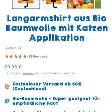
Langarmshirt aus Bio
Baumwolle mit Katzen
Applikation
SKU:
LSABCAT01
(13 Reviews)
Normaler Preis
29,95 €
Inkl. Steuern.
Versand
wird beim Checkout berechnet
Kostenloser Versand ab 60€
(Deutschland)
Bio-Baumwolle - Super geeignet für
empfindliche Haut