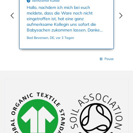
Verifizierter Kunde
nun
Hallo, nachdem ich mich bei euch
Mei
meldete, dass die Ware noch nicht
Kle
eingetroffen ist, hat eine ganz
an
aufmerksame Kollegin uns sofort die
su
Babysachen zukommen lassen. Danke
ge
nochmals dafür. Viele Grüße, Bettina
Bad Bevensen, DE, vor 3 Tagen
Han
Pause
Einklappbarer Inhalt