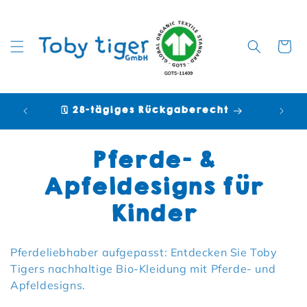
Warenko
🗓️ 28-tägiges Rückgaberecht

Kategorie:
Pferde- &
Apfeldesigns für
Kinder
Pferdeliebhaber aufgepasst: Entdecken Sie Toby
Tigers nachhaltige Bio-Kleidung mit Pferde- und
Apfeldesigns.