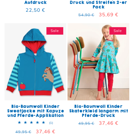
Aufdruck
Druck und Streifen 2-er
Pack
Normaler Preis
22,50 €
Normaler Preis
Verkaufspreis
35,69 €
54,90 €
Sale
Sale
Bio-Baumwoll Kinder
Bio-Baumwoll Kinder
Sweatjacke mit Kapuze
Skaterkleid langarm mit
und Pferde-Applikation
Pferde-Druck
Normaler Preis
Verkaufspreis
37,46 €
1 Bewertungen insgesamt
(1)
49,95 €
Normaler Preis
Verkaufspreis
37,46 €
49,95 €