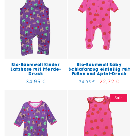
Bio-Baumwoll Kinder
Bio-Baumwoll Baby
Latzhose mit Pferde-
Schlafanzug einteilig mit
Druck
Füßen und Apfel-Druck
Normaler Preis
34,95 €
Normaler Preis
Verkaufspreis
22,72 €
34,95 €
Sale