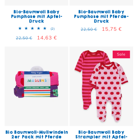
Bio-Baumwoll Baby
Bio-Baumwoll Baby
Pumphose mit Apfel-
Pumphose mit Pferde-
Druck
Druck
Normaler Preis
Verkaufspreis
15,75 €
2 Bewertungen insgesamt
(2)
22,50 €
Normaler Preis
Verkaufspreis
14,63 €
22,50 €
Sale
Bio Baumwoll-Mullwindeln
Bio-Baumwoll Baby
2er Pack mit Pferde
Strampler mit Apfel-