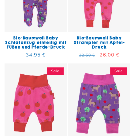
Bio-Baumwoll Baby
Bio-Baumwoll Baby
Schlafanzug einteilig mit
Strampler mit Apfel-
Füßen und Pferde-Druck
Druck
Normaler Preis
34,95 €
Normaler Preis
Verkaufspreis
26,00 €
32,50 €
Sale
Sale