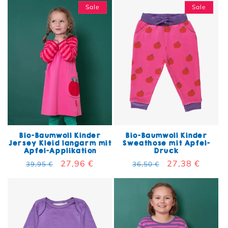
Sale
Sale
Bio-Baumwoll Kinder
Bio-Baumwoll Kinder
Jersey Kleid langarm mit
Sweathose mit Apfel-
Apfel-Applikation
Druck
Normaler Preis
Verkaufspreis
27,96 €
Normaler Preis
Verkaufspreis
27,38 €
39,95 €
36,50 €