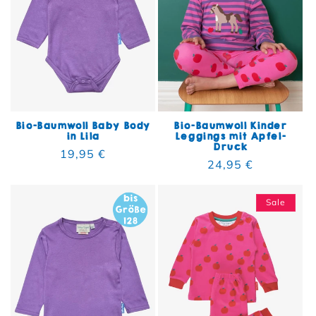
Bio-Baumwoll Baby Body
Bio-Baumwoll Kinder
in Lila
Leggings mit Apfel-
Druck
Normaler Preis
19,95 €
Normaler Preis
24,95 €
Sale