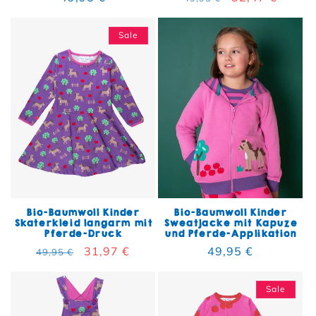
Sale
Bio-Baumwoll Kinder
Bio-Baumwoll Kinder
Skaterkleid langarm mit
Sweatjacke mit Kapuze
Pferde-Druck
und Pferde-Applikation
Normaler Preis
Verkaufspreis
31,97 €
Normaler Preis
49,95 €
49,95 €
Sale