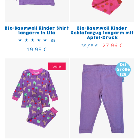
Bio-Baumwoll Kinder Shirt
Bio-Baumwoll Kinder
langarm in Lila
Schlafanzug langarm mit
Apfel-Druck
3 Bewertungen insgesamt
(3)
Normaler Preis
Verkaufspreis
27,96 €
39,95 €
Normaler Preis
19,95 €
Sale