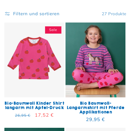
Filtern und sortieren
27 Produkte
Sale
Bio-Baumwoll Kinder Shirt
Bio Baumwoll-
langarm mit Apfel-Druck
Langarmshirt mit Pferde
Applikationen
Normaler Preis
Verkaufspreis
17,52 €
26,95 €
Normaler Preis
29,95 €