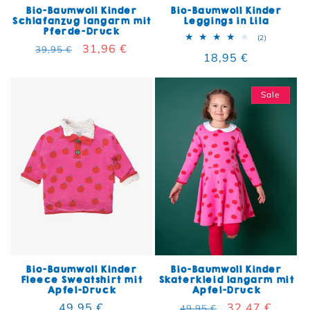
Bio-Baumwoll Kinder
Bio-Baumwoll Kinder
Schlafanzug langarm mit
Leggings in Lila
Pferde-Druck
2 Bewertun
(2)
Normaler Preis
Verkaufspreis
31,96 €
39,95 €
Normaler Preis
18,95 €
Sale
Bio-Baumwoll Kinder
Bio-Baumwoll Kinder
Fleece Sweatshirt mit
Skaterkleid langarm mit
Apfel-Druck
Apfel-Druck
Normaler Preis
49,95 €
Normaler Preis
Verkaufspreis
32,47 €
49,95 €