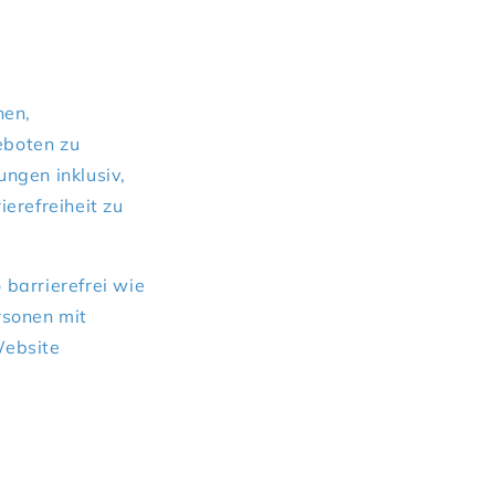
nen,
eboten zu
ngen inklusiv,
erefreiheit zu
barrierefrei wie
ersonen mit
Website