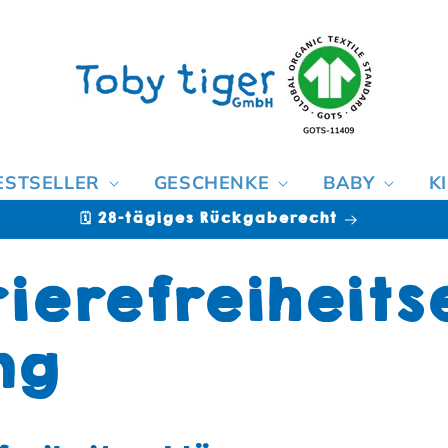
ESTSELLER
GESCHENKE
BABY
K
🗓️ 28-tägiges Rückgaberecht
ierefreiheits
ng