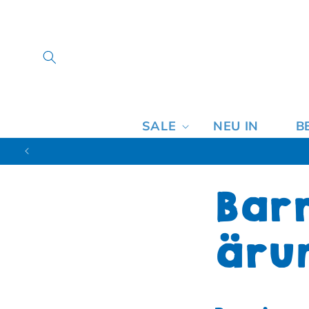
SALE
NEU IN
B
Barr
äru