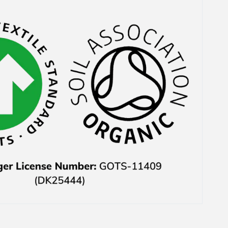
Das waren auch noch
ausgerechnet die Teile,
weswegen ich mich
überhaupt für den Kauf
entschieden hatte. Der
Kundenservice hat mir
das zwar 1-2 Tage
danach direkt sehe
freundlich per E-Mail
mitgeteilt und auch
nachher den Preis
wieder erstattet aber
habe mich trotzdem
geärgert.