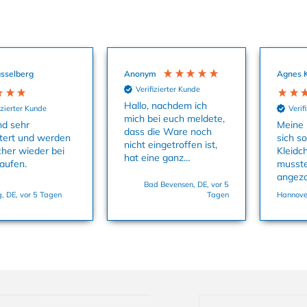
sselberg
Anonym
Agnes 
Verifizierter Kunde
Hallo, nachdem ich
izierter Kunde
Verif
mich bei euch meldete,
nd sehr
Meine 
dass die Ware noch
tert und werden
sich s
nicht eingetroffen ist,
cher wieder bei
Kleidc
hat eine ganz
aufen.
musste
aufmerksame Kollegin
angez
uns sofort die
Bad Bevensen, DE, vor 5
dass M
, DE, vor 5 Tagen
Tagen
Hannover
Babysachen zukommen
und es
lassen. Danke
Größe 
nochmals dafür. Viele
Grüße, Bettina