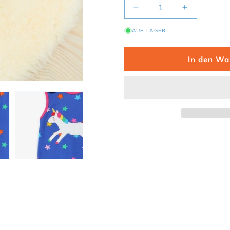
Verringere die Menge f
Erhöhe die
AUF LAGER
In den Wa