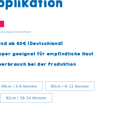
pplikation
s
e
Checkout berechnet
and ab 60€ (Deutschland)
uper geeignet für empfindliche Haut
erbrauch bei der Produktion
68cm / 3-6 Monate
80cm / 6-12 Monate
92cm / 18-24 Monate