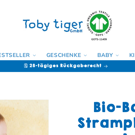
ESTSELLER
GESCHENKE
BABY
K
🩷 Rechnungskauf [Klarna]
Bio-B
Strampl