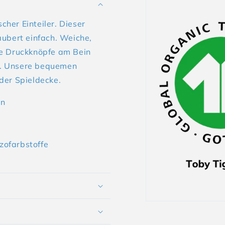
her Einteiler. Dieser
aubert einfach. Weiche,
he Druckknöpfe am Bein
h. Unsere bequemen
der Spieldecke.
en
zofarbstoffe