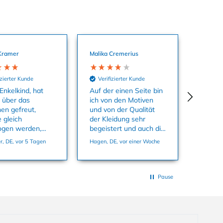
Kramer
Malika Cremerius
izierter Kunde
Verifizierter Kunde
Enkelkind, hat
Auf der einen Seite bin
o über das
ich von den Motiven
hen gefreut,
und von der Qualität
 gleich
der Kleidung sehr
ogen werden,
begeistert und auch die
aterial ist super
Farben sind echt toll.
, DE, vor 5 Tagen
Hagen, DE, vor einer Woche
 passt in der
Auf der anderen Seite
86 ganz genau.
habe ich mich super
geärgert dass ich
Sachen kaufen konnte
Pause
und in den Warenkorb
tun konnte die es
offensichtlich gar nicht
auf Lager gab in der
Größe, die ich wollte.