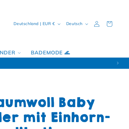
Land/Region
Sprache
Einloggen
Warenkorb
Deutschland | EUR €
Deutsch
INDER
BADEMODE 🌊
aumwoll Baby
er mit Einhorn-