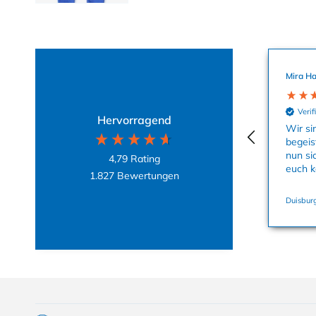
Mira Ha
Verif
Hervorragend
Wir si
begeis
nun si
4,79
Rating
euch k
1.827
Bewertungen
Duisburg
Einklappbarer Inhalt