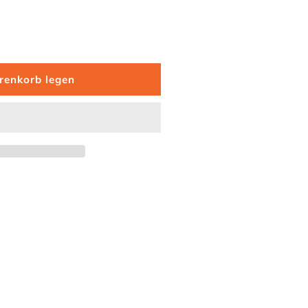
ür Bio-Baumwoll Baby Strampler mit Einhorn-Applikation
 Menge für Bio-Baumwoll Baby Strampler mit Einhorn-Ap
renkorb legen