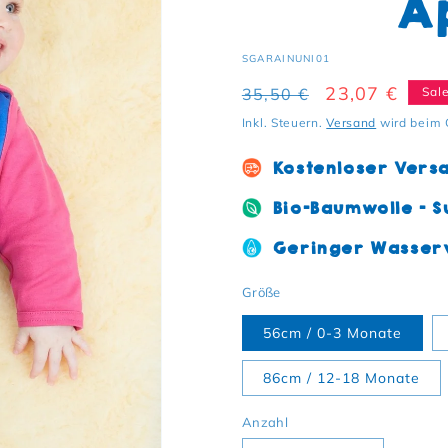
A
SKU:
SGARAINUNI01
Normaler Preis
Verkaufsprei
23,07 €
35,50 €
Sal
Inkl. Steuern.
Versand
wird beim 
Kostenloser Vers
Bio-Baumwolle - S
Geringer Wasserv
Größe
56cm / 0-3 Monate
86cm / 12-18 Monate
Anzahl