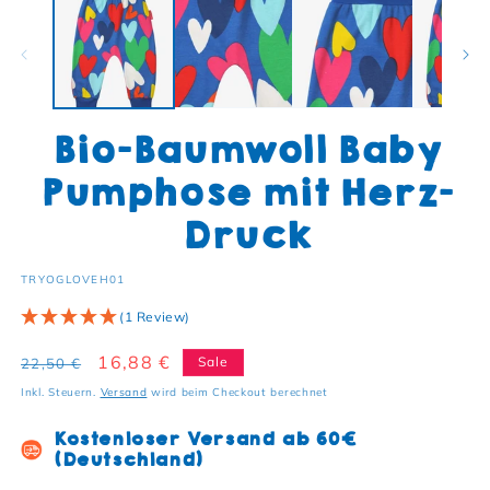
Bio-Baumwoll Baby
Pumphose mit Herz-
Druck
SKU:
TRYOGLOVEH01
(1 Review)
Normaler Preis
Verkaufspreis
16,88 €
Sale
22,50 €
Inkl. Steuern.
Versand
wird beim Checkout berechnet
Kostenloser Versand ab 60€
(Deutschland)