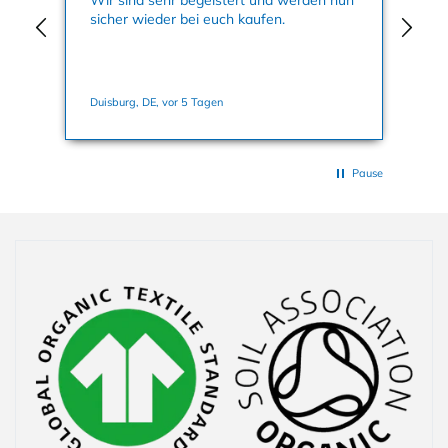
Wir sind sehr begeistert und werden nun
Hallo, nachdem i
sicher wieder bei euch kaufen.
me
ein
au
Ba
Duisburg, DE, vor 5 Tagen
Bad
Pause
Einklappbarer Inhalt