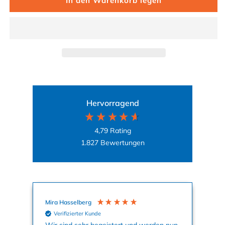
In den Warenkorb legen
Hervorragend
4,79
Rating
1.827
Bewertungen
Mira Hasselberg
An
Verifizierter Kunde