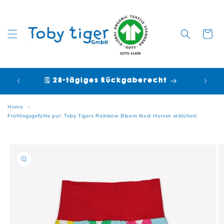
Warenko
🗓️ 28-tägiges Rückgaberecht

Home
<
Frühlingsgefühle pur: Toby Tigers Rainbow Bloom lässt Herzen erblühen!