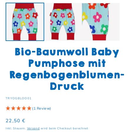
Bio-Baumwoll Baby
Pumphose mit
Regenbogenblumen-
Druck
SKU:
TRYOGBLOO01
(1 Review)
Normaler Preis
22,50 €
Inkl. Steuern.
Versand
wird beim Checkout berechnet