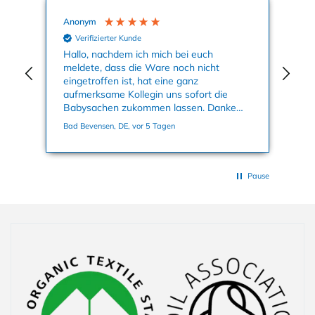
Anonym
Ag
Verifizierter Kunde
nun
Hallo, nachdem ich mich bei euch
Mei
meldete, dass die Ware noch nicht
Kle
eingetroffen ist, hat eine ganz
an
aufmerksame Kollegin uns sofort die
su
Babysachen zukommen lassen. Danke
ge
nochmals dafür. Viele Grüße, Bettina
Bad Bevensen, DE, vor 5 Tagen
Han
Pause
Einklappbarer Inhalt