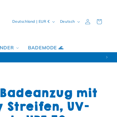
Land/Region
Sprache
Einloggen
Warenkorb
Deutschland | EUR €
Deutsch
INDER
BADEMODE 🌊
 Badeanzug mit
 Streifen, UV-