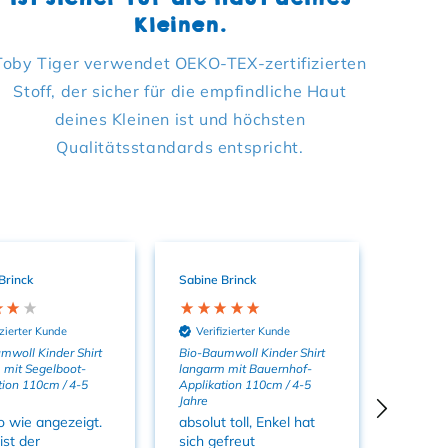
Kleinen.
Toby Tiger verwendet OEKO-TEX-zertifizierten
Stoff, der sicher für die empfindliche Haut
deines Kleinen ist und höchsten
Qualitätsstandards entspricht.
Brinck
Sabine Brinck
Sabine 
izierter Kunde
Verifizierter Kunde
Verif
mwoll Kinder Shirt
Bio-Baumwoll Kinder Shirt
Bio-Bau
 mit Segelboot-
langarm mit Bauernhof-
langarm
tion 110cm / 4-5
Applikation 110cm / 4-5
5 Jahre
Jahre
Einfac
o wie angezeigt.
absolut toll, Enkel hat
ist der
sich gefreut