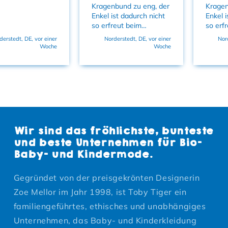
Kragenbund zu eng, der
Kragen
Enkel ist dadurch nicht
Enkel i
so erfreut beim
so erf
Ausziehen
Auszi
derstedt, DE, vor einer
Norderstedt, DE, vor einer
Nor
Woche
Woche
Wir sind das fröhlichste, bunteste
und beste Unternehmen für Bio-
Baby- und Kindermode.
Gegründet von der preisgekrönten Designerin
Zoe Mellor im Jahr 1998, ist Toby Tiger ein
familiengeführtes, ethisches und unabhängiges
Unternehmen, das Baby- und Kinderkleidung