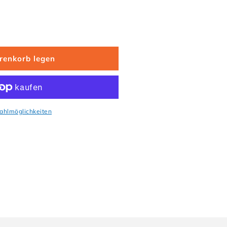
für Kinder Badeanzug mit Happy Streifen, UV-Schutz U
 Menge für Kinder Badeanzug mit Happy Streifen, UV-
renkorb legen
ahlmöglichkeiten