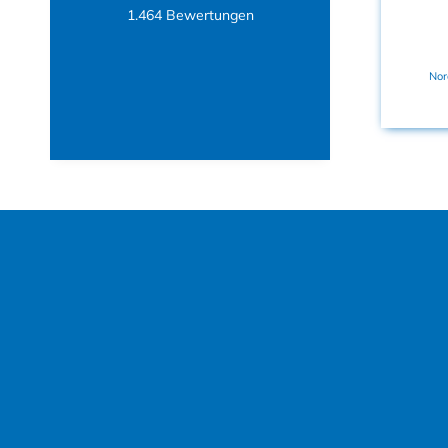
war begeistert.
1.464
Bewertungen
Norderstedt, DE, vor einer
Nor
Woche