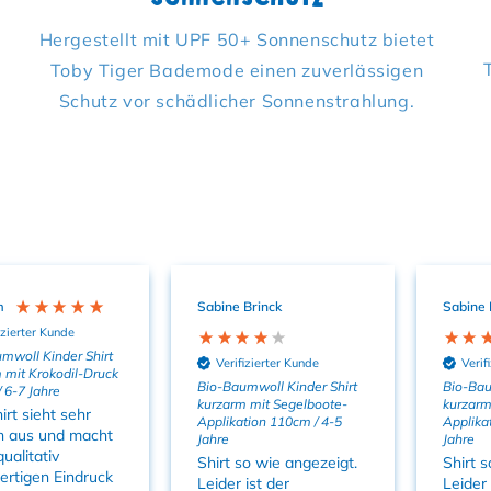
Hergestellt mit UPF 50+ Sonnenschutz bietet
Toby Tiger Bademode einen zuverlässigen
Schutz vor schädlicher Sonnenstrahlung.
m
Sabine Brinck
Sabine 
izierter Kunde
mwoll Kinder Shirt
Verifizierter Kunde
Verif
 mit Krokodil-Druck
Bio-Baumwoll Kinder Shirt
Bio-Bau
 6-7 Jahre
kurzarm mit Segelboote-
kurzarm
irt sieht sehr
Applikation 110cm / 4-5
Applika
ch aus und macht
Jahre
Jahre
ualitativ
Shirt so wie angezeigt.
Shirt s
rtigen Eindruck
Leider ist der
Leider 