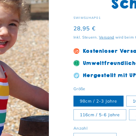
Sch
SKU:
SWIMSUHAP01
Normaler Preis
28,95 €
Inkl. Steuern.
Versand
wird beim 
Kostenloser Vers
Umweltfreundlich
Hergestellt mit U
Größe
98cm / 2-3 Jahre
1
116cm / 5-6 Jahre
Anzahl