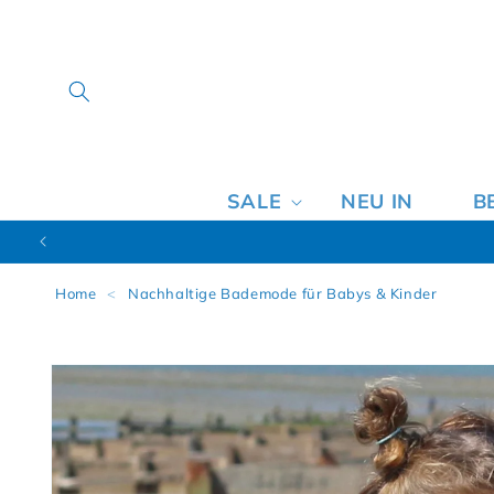
SALE
NEU IN
B
Home
<
Nachhaltige Bademode für Babys & Kinder