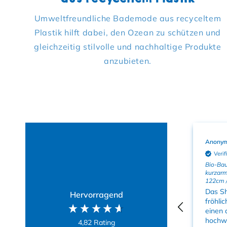
Umweltfreundliche Bademode aus recyceltem
Plastik hilft dabei, den Ozean zu schützen und
gleichzeitig stilvolle und nachhaltige Produkte
anzubieten.
Anonym
Anony
Verifizierter Kunde
Verif
Bio-Baumwoll Kinder
Bio-Bau
Leggings mit Safari-Druck
kurzarm
122cm / 6-7y
122cm /
Farbenfroh. Mein Enkel
Das Sh
Hervorragend
hat sich sehr
fröhli
interessiert die ganzen
einen q
Tiere angeschaut und
hochwe
4,82
Rating