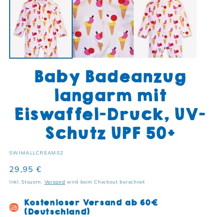
Baby Badeanzug
langarm mit
Eiswaffel-Druck, UV-
Schutz UPF 50+
SKU:
SWIMALLCREAM02
Normaler Preis
29,95 €
Inkl. Steuern.
Versand
wird beim Checkout berechnet
Kostenloser Versand ab 60€
(Deutschland)