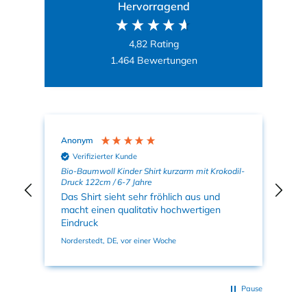
Hervorragend
4,82
Rating
1.464
Bewertungen
Anonym
Sab
Verifizierter Kunde
uck
Bio-Baumwoll Kinder Shirt kurzarm mit Krokodil-
Bio
Druck 122cm / 6-7 Jahre
Seg
Das Shirt sieht sehr fröhlich aus und
Shi
ut
macht einen qualitativ hochwertigen
Kra
Eindruck
nic
Norderstedt, DE, vor einer Woche
Nord
Pause