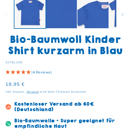
Bio-Baumwoll Kinder
Shirt kurzarm in Blau
SKU:
SSTBLU08
(4 Reviews)
Normaler Preis
18,95 €
Inkl. Steuern.
Versand
wird beim Checkout berechnet
Kostenloser Versand ab 60€
(Deutschland)
Bio-Baumwolle - Super geeignet für
empfindliche Haut