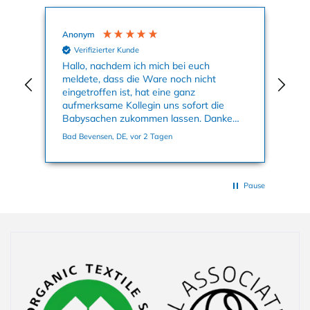
Anonym
Ag
Verifizierter Kunde
nun
Hallo, nachdem ich mich bei euch
Mei
meldete, dass die Ware noch nicht
Kle
eingetroffen ist, hat eine ganz
an
aufmerksame Kollegin uns sofort die
su
Babysachen zukommen lassen. Danke
ge
nochmals dafür. Viele Grüße, Bettina
Bad Bevensen, DE, vor 2 Tagen
Han
Pause
Einklappbarer Inhalt