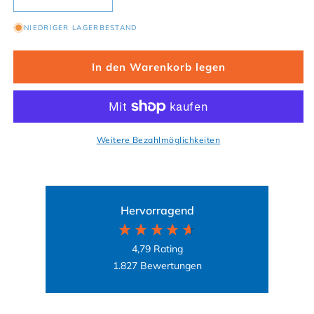
Verringere die Menge für Bio-Baumwoll Kinder Shir
Erhöhe die Menge für Bio-Baumwoll Kin
NIEDRIGER LAGERBESTAND
In den Warenkorb legen
Weitere Bezahlmöglichkeiten
Hervorragend
4,79
Rating
1.827
Bewertungen