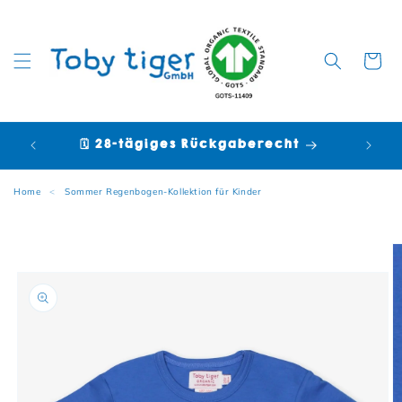
Warenko
🗓️ 28-tägiges Rückgaberecht

Home
<
Sommer Regenbogen-Kollektion für Kinder