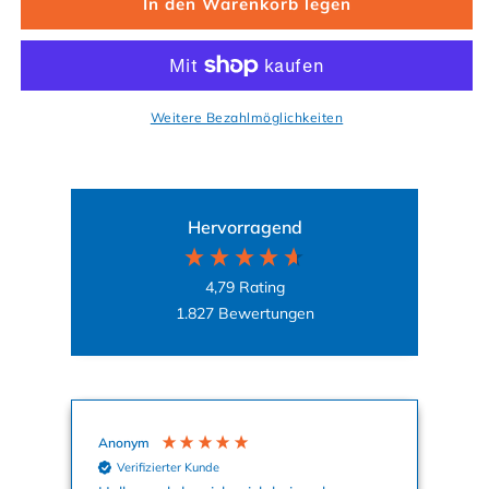
In den Warenkorb legen
Weitere Bezahlmöglichkeiten
Hervorragend
4,79
Rating
1.827
Bewertungen
Anonym
Ag
Verifizierter Kunde