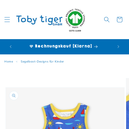
Warenko
🩷 Rechnungskauf [Klarna]
Home
<
Segelboot-Designs für Kinder