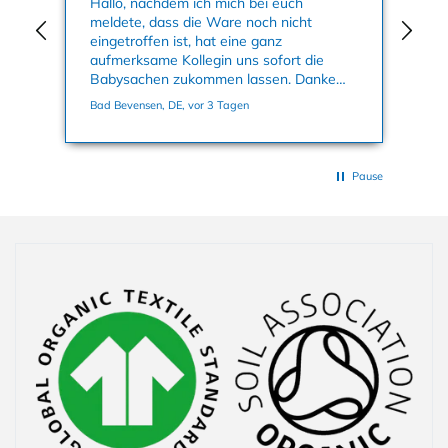
nun
Hallo, nachdem ich mich bei euch
Mei
meldete, dass die Ware noch nicht
Kle
eingetroffen ist, hat eine ganz
an
aufmerksame Kollegin uns sofort die
su
Babysachen zukommen lassen. Danke
ge
nochmals dafür. Viele Grüße, Bettina
Bad Bevensen, DE, vor 3 Tagen
Han
Pause
Einklappbarer Inhalt