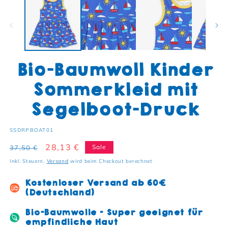
Bio-Baumwoll Kinder
Sommerkleid mit
Segelboot-Druck
SKU:
SSDRPBOAT01
Normaler Preis
Verkaufspreis
28,13 €
Sale
37,50 €
Inkl. Steuern.
Versand
wird beim Checkout berechnet
Kostenloser Versand ab 60€
(Deutschland)
Bio-Baumwolle - Super geeignet für
empfindliche Haut