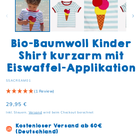
Bio-Baumwoll Kinder
Shirt kurzarm mit
Eiswaffel-Applikation
SKU:
SSACREAM01
(1 Review)
Normaler Preis
29,95 €
Inkl. Steuern.
Versand
wird beim Checkout berechnet
Kostenloser Versand ab 60€
(Deutschland)