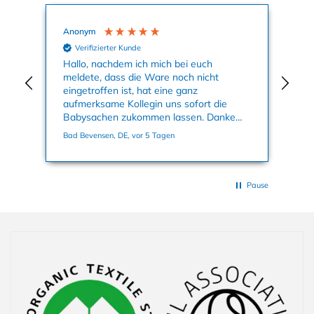
Anonym
Ag
Verifizierter Kunde
nun
Hallo, nachdem ich mich bei euch
Mei
meldete, dass die Ware noch nicht
Kle
eingetroffen ist, hat eine ganz
an
aufmerksame Kollegin uns sofort die
su
Babysachen zukommen lassen. Danke
ge
nochmals dafür. Viele Grüße, Bettina
Bad Bevensen, DE, vor 5 Tagen
Han
Pause
Einklappbarer Inhalt