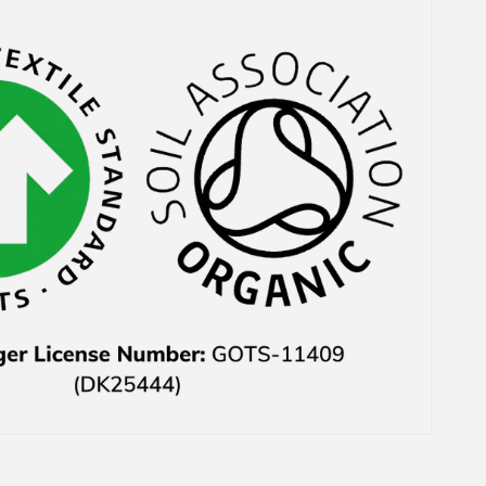
Das waren auch noch
ausgerechnet die Teile,
weswegen ich mich
überhaupt für den Kauf
entschieden hatte. Der
Kundenservice hat mir
das zwar 1-2 Tage
danach direkt sehe
freundlich per E-Mail
mitgeteilt und auch
nachher den Preis
wieder erstattet aber
habe mich trotzdem
geärgert.