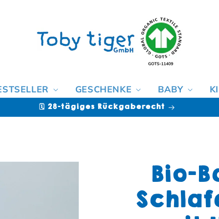
ESTSELLER
GESCHENKE
BABY
K
🗓️ 28-tägiges Rückgaberecht
Bio-B
Schlaf