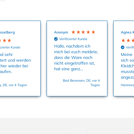
sselberg
Anonym
Agnes 
Verifizierter Kunde
Hallo, nachdem ich
izierter Kunde
Verif
mich bei euch meldete,
nd sehr
Meine 
dass die Ware noch
tert und werden
sich s
nicht eingetroffen ist,
cher wieder bei
Kleidc
hat eine ganz
aufen.
musste
aufmerksame Kollegin
angez
uns sofort die
Bad Bevensen, DE, vor 4
dass M
, DE, vor 4 Tagen
Tagen
Hannover
Babysachen zukommen
und es
lassen. Danke
Größe 
nochmals dafür. Viele
Grüße, Bettina