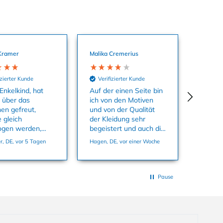
Kramer
Malika Cremerius
izierter Kunde
Verifizierter Kunde
Enkelkind, hat
Auf der einen Seite bin
o über das
ich von den Motiven
hen gefreut,
und von der Qualität
 gleich
der Kleidung sehr
ogen werden,
begeistert und auch die
aterial ist super
Farben sind echt toll.
, DE, vor 5 Tagen
Hagen, DE, vor einer Woche
 passt in der
Auf der anderen Seite
86 ganz genau.
habe ich mich super
geärgert dass ich
Sachen kaufen konnte
Pause
und in den Warenkorb
tun konnte die es
offensichtlich gar nicht
auf Lager gab in der
Größe, die ich wollte.