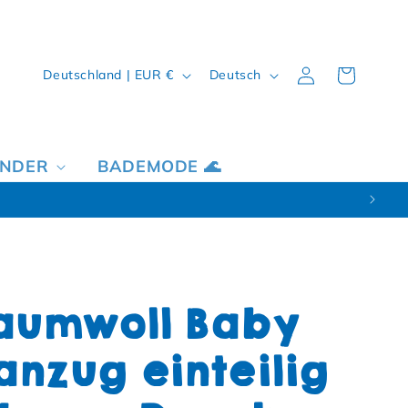
Land/Region
Sprache
Einloggen
Warenkorb
Deutschland | EUR €
Deutsch
INDER
BADEMODE 🌊
aumwoll Baby
anzug einteilig