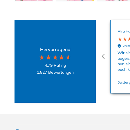
Mira Ha
Verif
Hervorragend
Wir si
begeis
nun si
4,79
Rating
euch k
1.827
Bewertungen
Duisburg
Einklappbarer Inhalt