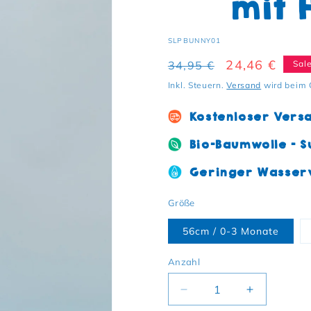
mit 
SKU:
SLPBUNNY01
Normaler Preis
Verkaufsprei
24,46 €
34,95 €
Sal
Inkl. Steuern.
Versand
wird beim 
Kostenloser Vers
Bio-Baumwolle - S
Geringer Wasserv
Größe
56cm / 0-3 Monate
Anzahl
Verringere die Menge f
Erhöhe die