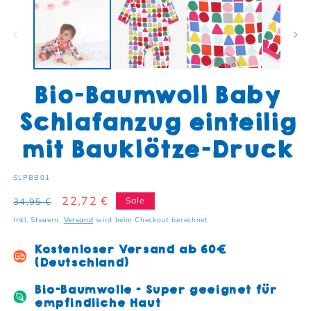
Bio-Baumwoll Baby
Schlafanzug einteilig
mit Bauklötze-Druck
SKU:
SLPBB01
Normaler Preis
Verkaufspreis
22,72 €
Sale
34,95 €
Inkl. Steuern.
Versand
wird beim Checkout berechnet
Kostenloser Versand ab 60€
(Deutschland)
Bio-Baumwolle - Super geeignet für
empfindliche Haut