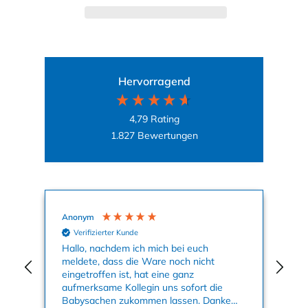
Hervorragend
4,79
Rating
1.827
Bewertungen
Anonym
Ag
Verifizierter Kunde
nun
Hallo, nachdem ich mich bei euch
Mei
meldete, dass die Ware noch nicht
Kle
eingetroffen ist, hat eine ganz
an
aufmerksame Kollegin uns sofort die
su
Babysachen zukommen lassen. Danke
ge