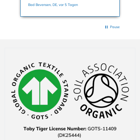
nochmals dafür. Viele Grüße, Bettina
Bad Bevensen, DE, vor 5 Tagen
Han
Pause
Einklappbarer Inhalt