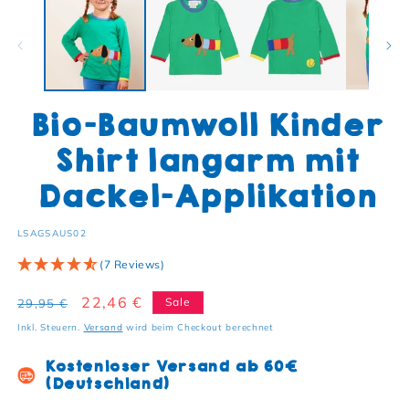
Bio-Baumwoll Kinder
Shirt langarm mit
Dackel-Applikation
SKU:
LSAGSAUS02
(7 Reviews)
Normaler Preis
Verkaufspreis
22,46 €
Sale
29,95 €
Inkl. Steuern.
Versand
wird beim Checkout berechnet
Kostenloser Versand ab 60€
(Deutschland)