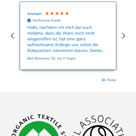
Anonym
Ag
Verifizierter Kunde
nun
Hallo, nachdem ich mich bei euch
Mei
meldete, dass die Ware noch nicht
Kle
eingetroffen ist, hat eine ganz
an
aufmerksame Kollegin uns sofort die
su
Babysachen zukommen lassen. Danke
ge
nochmals dafür. Viele Grüße, Bettina
Bad Bevensen, DE, vor 4 Tagen
Han
Pause
Einklappbarer Inhalt