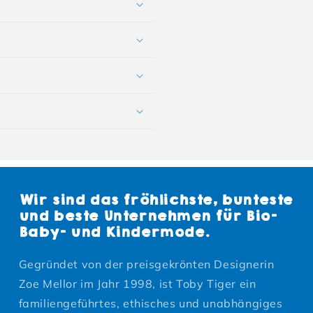
Wir sind das fröhlichste, bunteste
und beste Unternehmen für Bio-
Baby- und Kindermode.
Gegründet von der preisgekrönten Designerin
Zoe Mellor im Jahr 1998, ist Toby Tiger ein
familiengeführtes, ethisches und unabhängiges