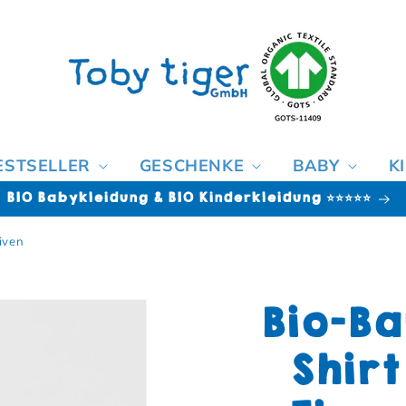
ESTSELLER
GESCHENKE
BABY
K
BIO Babykleidung & BIO Kinderkleidung ⭐⭐⭐⭐⭐
iven
Bio-Ba
Shir