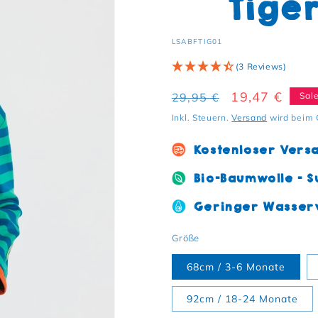
Tige
SKU:
LSABFTIG01
(3 Reviews)
Normaler Preis
Verkaufsprei
19,47 €
29,95 €
Sal
Inkl. Steuern.
Versand
wird beim 
Kostenloser Vers
Bio-Baumwolle - S
Geringer Wasserv
Größe
68cm / 3-6 Monate
92cm / 18-24 Monate