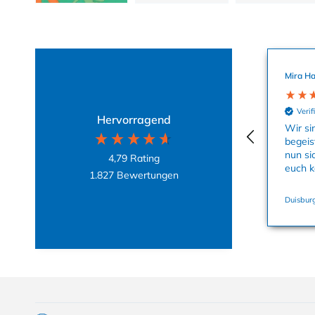
Mira Ha
Verif
Hervorragend
Wir si
begeis
nun si
4,79
Rating
euch k
1.827
Bewertungen
Duisburg
Einklappbarer Inhalt