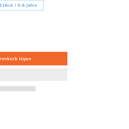
e ausverkauft oder nicht verfügbar
116cm / 5-6 Jahre
ür Bio-Baumwoll Kinder Shirt langarm mit Tiger-Applikat
 Menge für Bio-Baumwoll Kinder Shirt langarm mit Tiger-
renkorb legen