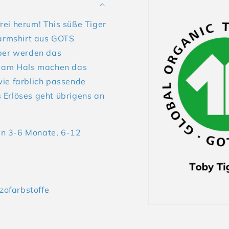
rei herum! This süße Tiger
armshirt aus GOTS
uber werden das
fe am Hals machen das
wie farblich passende
es Erlöses geht übrigens an
en 3-6 Monate, 6-12
zofarbstoffe