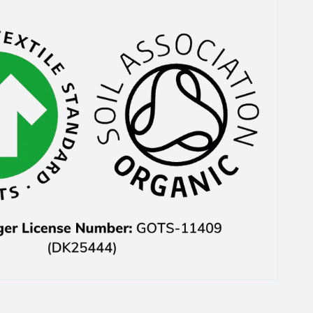
Das waren auch noch
ausgerechnet die Teile,
weswegen ich mich
überhaupt für den Kauf
entschieden hatte. Der
Kundenservice hat mir
das zwar 1-2 Tage
danach direkt sehe
freundlich per E-Mail
mitgeteilt und auch
nachher den Preis
wieder erstattet aber
habe mich trotzdem
geärgert.