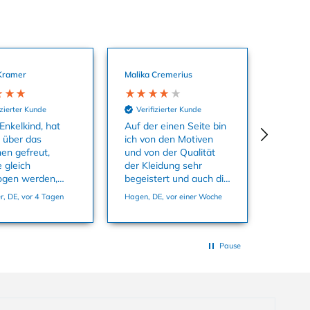
Kramer
Malika Cremerius
izierter Kunde
Verifizierter Kunde
Enkelkind, hat
Auf der einen Seite bin
o über das
ich von den Motiven
hen gefreut,
und von der Qualität
 gleich
der Kleidung sehr
ogen werden,
begeistert und auch die
aterial ist super
Farben sind echt toll.
, DE, vor 4 Tagen
Hagen, DE, vor einer Woche
 passt in der
Auf der anderen Seite
86 ganz genau.
habe ich mich super
geärgert dass ich
Sachen kaufen konnte
Pause
und in den Warenkorb
tun konnte die es
offensichtlich gar nicht
auf Lager gab in der
Größe, die ich wollte.