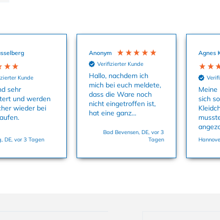
sselberg
Anonym
Agnes 
Verifizierter Kunde
Hallo, nachdem ich
izierter Kunde
Verif
mich bei euch meldete,
nd sehr
Meine 
dass die Ware noch
tert und werden
sich s
nicht eingetroffen ist,
cher wieder bei
Kleidc
hat eine ganz
aufen.
musste
aufmerksame Kollegin
angez
uns sofort die
Bad Bevensen, DE, vor 3
dass M
, DE, vor 3 Tagen
Tagen
Hannover
Babysachen zukommen
und es
lassen. Danke
Größe 
nochmals dafür. Viele
Grüße, Bettina