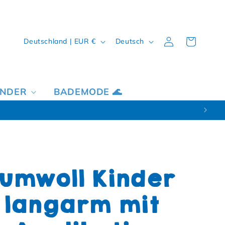
Land/Region
Sprache
Einloggen
Warenkorb
Deutschland | EUR €
Deutsch
INDER
BADEMODE 🌊
umwoll Kinder
t langarm mit