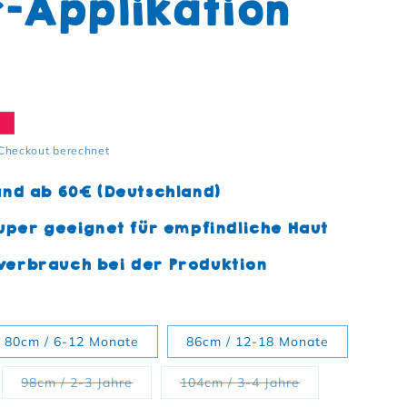
r-Applikation
s
e
Checkout berechnet
and ab 60€ (Deutschland)
uper geeignet für empfindliche Haut
erbrauch bei der Produktion
80cm / 6-12 Monate
86cm / 12-18 Monate
Variante ausverkauft oder nicht verfügba
Variante ausver
98cm / 2-3 Jahre
104cm / 3-4 Jahre