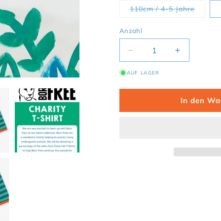
Variant
110cm / 4-5 Jahre
Anzahl
Verringere die Menge f
Erhöhe die
AUF LAGER
In den Wa