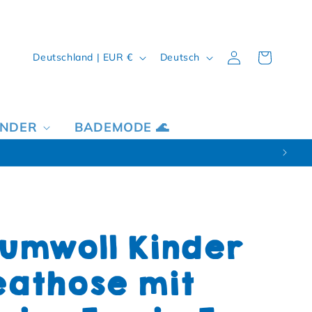
Land/Region
Sprache
Einloggen
Warenkorb
Deutschland | EUR €
Deutsch
INDER
BADEMODE 🌊
umwoll Kinder
athose mit