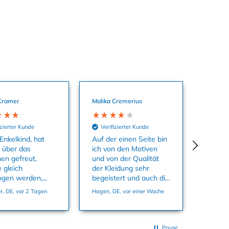
Kramer
Malika Cremerius
izierter Kunde
Verifizierter Kunde
Enkelkind, hat
Auf der einen Seite bin
o über das
ich von den Motiven
hen gefreut,
und von der Qualität
 gleich
der Kleidung sehr
ogen werden,
begeistert und auch die
aterial ist super
Farben sind echt toll.
, DE, vor 2 Tagen
Hagen, DE, vor einer Woche
 passt in der
Auf der anderen Seite
86 ganz genau.
habe ich mich super
geärgert dass ich
Sachen kaufen konnte
Pause