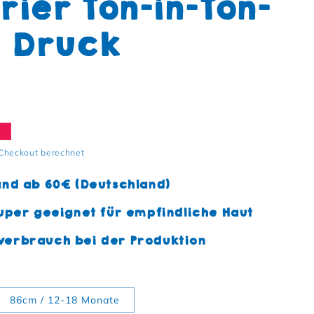
rier Ton-in-Ton-
Druck
s
e
Checkout berechnet
and ab 60€ (Deutschland)
uper geeignet für empfindliche Haut
erbrauch bei der Produktion
86cm / 12-18 Monate