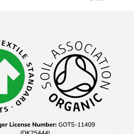
und in den Warenkorb
tun konnte die es
offensichtlich gar nicht
auf Lager gab in der
Größe, die ich wollte.
Das waren auch noch
ausgerechnet die Teile,
weswegen ich mich
überhaupt für den Kauf
entschieden hatte. Der
Kundenservice hat mir
das zwar 1-2 Tage
danach direkt sehe
freundlich per E-Mail
mitgeteilt und auch
nachher den Preis
wieder erstattet aber
habe mich trotzdem
geärgert.