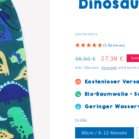
Dinosau
SKU:
JOGTDINO01
(3 Reviews)
Normaler Preis
Verkaufsprei
27,38 €
36,50 €
Sal
Inkl. Steuern.
Versand
wird beim 
Kostenloser Vers
Bio-Baumwolle - S
Geringer Wasserv
Größe
80cm / 6-12 Monate