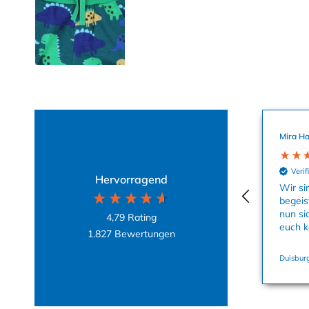
Mira Ha
Verif
Hervorragend
Wir si
begeis
nun si
4,79
Rating
euch k
1.827
Bewertungen
Duisburg