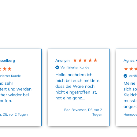
sselberg
Anonym
Agnes 
Verifizierter Kunde
Hallo, nachdem ich
izierter Kunde
Verif
mich bei euch meldete,
nd sehr
Meine 
dass die Ware noch
tert und werden
sich s
nicht eingetroffen ist,
cher wieder bei
Kleidc
hat eine ganz
aufen.
musste
aufmerksame Kollegin
angez
uns sofort die
Bad Bevensen, DE, vor 2
dass M
, DE, vor 2 Tagen
Tagen
Hannover
Babysachen zukommen
und es
lassen. Danke
Größe 
nochmals dafür. Viele
Grüße, Bettina