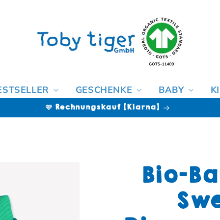
ESTSELLER
GESCHENKE
BABY
K
🩷 Rechnungskauf [Klarna]
Bio-Ba
Swe