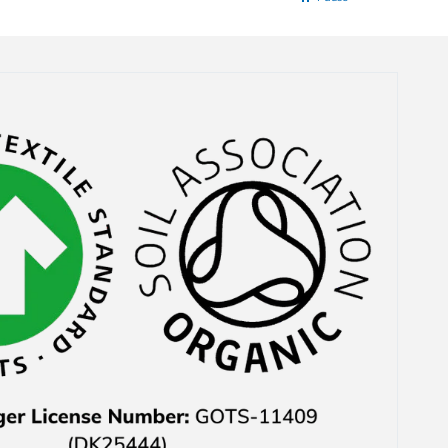
und in den Warenkorb
tun konnte die es
offensichtlich gar nicht
auf Lager gab in der
Größe, die ich wollte.
Das waren auch noch
ausgerechnet die Teile,
weswegen ich mich
überhaupt für den Kauf
entschieden hatte. Der
Kundenservice hat mir
das zwar 1-2 Tage
danach direkt sehe
freundlich per E-Mail
mitgeteilt und auch
nachher den Preis
wieder erstattet aber
habe mich trotzdem
geärgert.