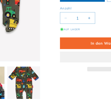
Anzahl
Verringere die Menge 
Erhöhe die
AUF LAGER
In den Wa