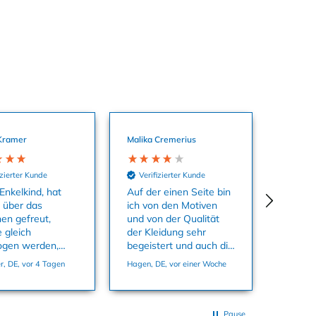
Kramer
Malika Cremerius
izierter Kunde
Verifizierter Kunde
Enkelkind, hat
Auf der einen Seite bin
o über das
ich von den Motiven
hen gefreut,
und von der Qualität
 gleich
der Kleidung sehr
ogen werden,
begeistert und auch die
aterial ist super
Farben sind echt toll.
, DE, vor 4 Tagen
Hagen, DE, vor einer Woche
 passt in der
Auf der anderen Seite
86 ganz genau.
habe ich mich super
geärgert dass ich
Sachen kaufen konnte
Pause