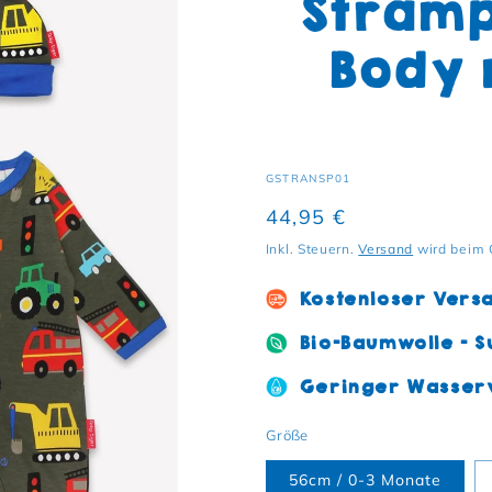
Stramp
Body 
SKU:
GSTRANSP01
Normaler Preis
44,95 €
Inkl. Steuern.
Versand
wird beim 
Kostenloser Vers
Bio-Baumwolle - S
Geringer Wasserv
Größe
56cm / 0-3 Monate