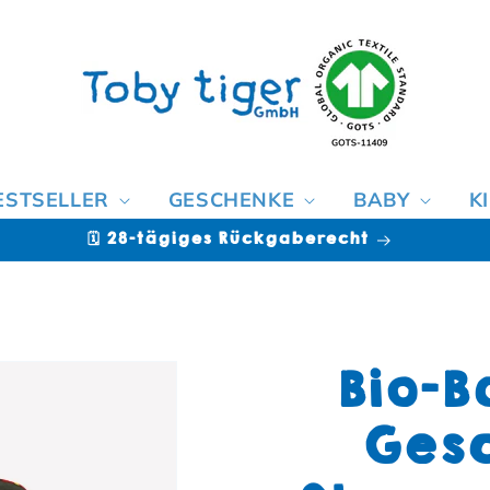
ESTSELLER
GESCHENKE
BABY
K
🗓️ 28-tägiges Rückgaberecht
Bio-B
Gesc