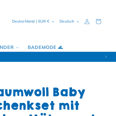
Land/Region
Sprache
Einloggen
Warenkorb
Deutschland | EUR €
Deutsch
INDER
BADEMODE 🌊
aumwoll Baby
henkset mit