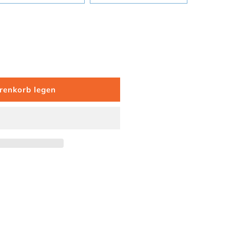
für Bio-Baumwoll Baby Geschenkset mit Strampler, Müt
 Menge für Bio-Baumwoll Baby Geschenkset mit Stramp
renkorb legen