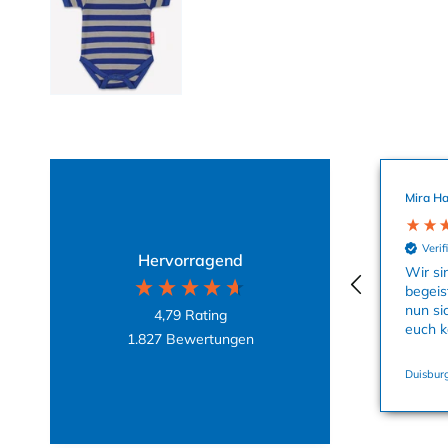
Mira Ha
Verif
Hervorragend
Wir si
begeis
nun si
4,79
Rating
euch k
1.827
Bewertungen
Duisburg