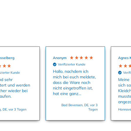
sselberg
Anonym
Agnes 
Verifizierter Kunde
Hallo, nachdem ich
izierter Kunde
Verif
mich bei euch meldete,
nd sehr
Meine 
dass die Ware noch
tert und werden
sich s
nicht eingetroffen ist,
cher wieder bei
Kleidc
hat eine ganz
aufen.
musste
aufmerksame Kollegin
angez
uns sofort die
Bad Bevensen, DE, vor 3
dass M
, DE, vor 3 Tagen
Tagen
Hannover
Babysachen zukommen
und es
lassen. Danke
Größe 
nochmals dafür. Viele
Grüße, Bettina