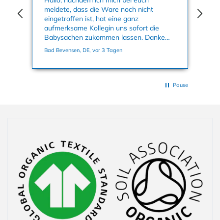
nun
Hallo, nachdem ich mich bei euch
Mei
meldete, dass die Ware noch nicht
Kle
eingetroffen ist, hat eine ganz
an
aufmerksame Kollegin uns sofort die
su
Babysachen zukommen lassen. Danke
ge
nochmals dafür. Viele Grüße, Bettina
Bad Bevensen, DE, vor 3 Tagen
Han
Pause
Einklappbarer Inhalt