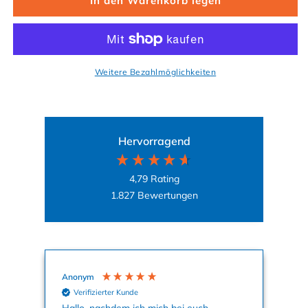
In den Warenkorb legen
Weitere Bezahlmöglichkeiten
Hervorragend
4,79
Rating
1.827
Bewertungen
Anonym
Ag
Verifizierter Kunde