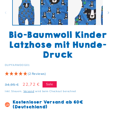
Bio-Baumwoll Kinder
Latzhose mit Hunde-
Druck
SKU:
DUPFARMDOG01
(2 Reviews)
Normaler Preis
Verkaufspreis
22,72 €
Sale
34,95 €
Inkl. Steuern.
Versand
wird beim Checkout berechnet
Kostenloser Versand ab 60€
(Deutschland)