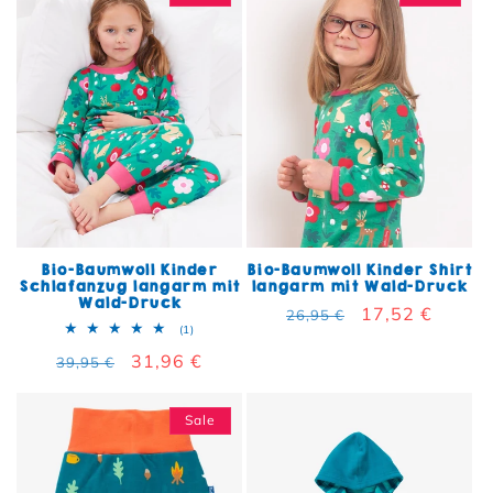
Bio-Baumwoll Kinder
Bio-Baumwoll Kinder Shirt
Schlafanzug langarm mit
langarm mit Wald-Druck
Wald-Druck
Normaler Preis
Verkaufspreis
17,52 €
26,95 €
1 Bewertungen insgesamt
(1)
Normaler Preis
Verkaufspreis
31,96 €
39,95 €
Sale