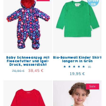
Baby Schneeanzug mit
Bio-Baumwoll Kinder Shirt
Fleecefutter und Igel-
langarm in Grün
Druck, wasserdicht
6 Bewertun
(6)
Normaler Preis
Verkaufspreis
38,45 €
76,90 €
Normaler Preis
19,95 €
Sale