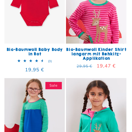
Bio-Baumwoll Baby Body
Bio-Baumwoll Kinder Shirt
in Rot
langarm mit Rehkitz-
Applikation
3 Bewertungen insgesamt
(3)
Normaler Preis
Verkaufspreis
19,47 €
29,95 €
Normaler Preis
19,95 €
Sale