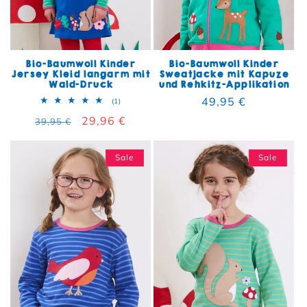
Bio-Baumwoll Kinder
Bio-Baumwoll Kinder
Jersey Kleid langarm mit
Sweatjacke mit Kapuze
Wald-Druck
und Rehkitz-Applikation
Normaler Preis
49,95 €
1 Bewertungen insgesamt
(1)
Normaler Preis
Verkaufspreis
29,96 €
39,95 €
Sale
Sale