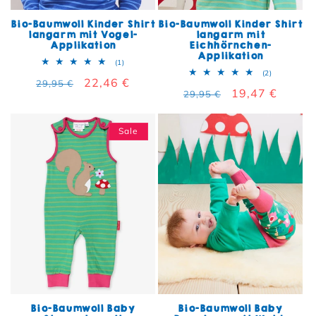
Bio-Baumwoll Kinder Shirt
Bio-Baumwoll Kinder Shirt
langarm mit Vogel-
langarm mit
Applikation
Eichhörnchen-
Applikation
1 Bewertungen insgesamt
(1)
2 Bewertun
(2)
Normaler Preis
Verkaufspreis
22,46 €
29,95 €
Normaler Preis
Verkaufspreis
19,47 €
29,95 €
Sale
Bio-Baumwoll Baby
Bio-Baumwoll Baby