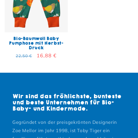
Bio-Baumwoll Baby
Pumphose mit Herbst-
Druck
Normaler Preis
Verkaufspreis
16,88 €
22,50 €
Wir sind das fröhlichste, bunteste
und beste Unternehmen für Bio-
Baby- und Kindermode.
Gegründet von der preisgekrönten Designerin
Zoe Mellor im Jahr 1998, ist Toby Tiger ein