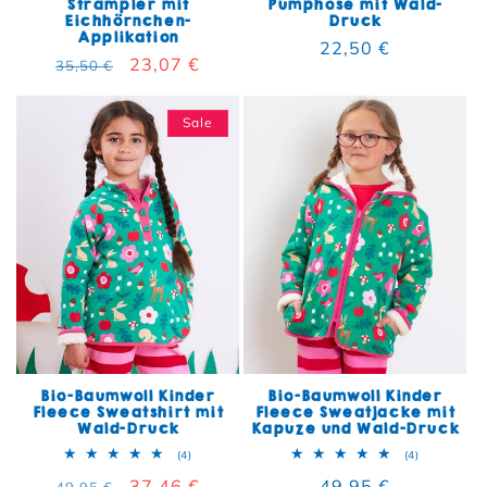
Strampler mit
Pumphose mit Wald-
Eichhörnchen-
Druck
Applikation
Normaler Preis
22,50 €
Normaler Preis
Verkaufspreis
23,07 €
35,50 €
Sale
Bio-Baumwoll Kinder
Bio-Baumwoll Kinder
Fleece Sweatshirt mit
Fleece Sweatjacke mit
Wald-Druck
Kapuze und Wald-Druck
4 Bewertungen insgesamt
4 Bewertun
(4)
(4)
Normaler Preis
Verkaufspreis
37,46 €
Normaler Preis
49,95 €