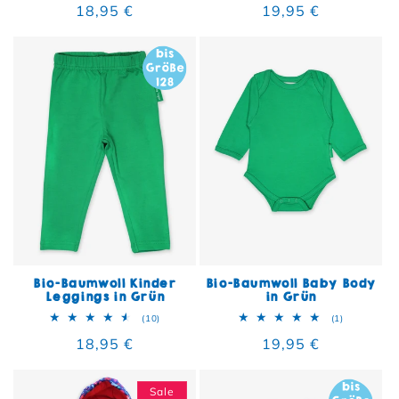
Normaler Preis
18,95 €
Normaler Preis
19,95 €
Bio-Baumwoll Kinder
Bio-Baumwoll Baby Body
Leggings in Grün
in Grün
10 Bewertungen insgesamt
1 Bewertun
(10)
(1)
Normaler Preis
18,95 €
Normaler Preis
19,95 €
Sale