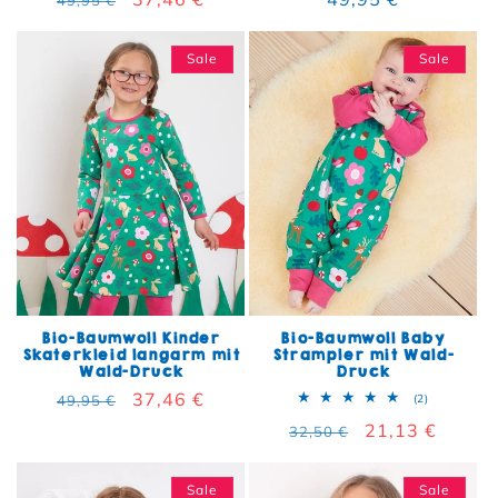
49,95 €
Sale
Sale
Bio-Baumwoll Kinder
Bio-Baumwoll Baby
Skaterkleid langarm mit
Strampler mit Wald-
Wald-Druck
Druck
Normaler Preis
Verkaufspreis
37,46 €
2 Bewertun
49,95 €
(2)
Normaler Preis
Verkaufspreis
21,13 €
32,50 €
Sale
Sale