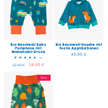
Bio-Baumwoll Baby
Bio Baumwoll-Hoodie mit
Pumphose mit
Fuchs Applikationen
Wohnmobil-Druck
Normaler Preis
49,95 €
1 Bewertungen insgesamt
(1)
Normaler Preis
Verkaufspreis
18,00 €
22,50 €
Sale