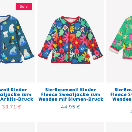
Sale
woll Kinder
Bio-Baumwoll Kinder
Bio-Ba
eatjacke zum
Fleece Sweatjacke zum
Fleece 
 Arktis-Druck
Wenden mit Blumen-Druck
Wenden 
er Preis
Verkaufspreis
33,71 €
Normaler Preis
44,95 €