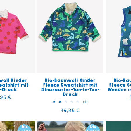
woll Kinder
Bio-Baumwoll Kinder
Bio-Ba
eatshirt mit
Fleece Sweatshirt mit
Fleece 
l-Druck
Dinosaurier-Ton-in-Ton-
Wenden m
Druck
maler Preis
,95 €
1 Bewertungen insgesa
(1)
Normaler Preis
49,95 €