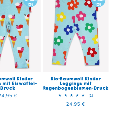
umwoll Kinder
Bio-Baumwoll Kinder
 mit Eiswaffel-
Leggings mit
Druck
Regenbogenblumen-Druck
Normaler Preis
24,95 €
mt
1 Bewertungen insg
(1)
Normaler Preis
24,95 €