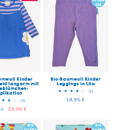
umwoll Kinder
Bio-Baumwoll Kinder
eid langarm mit
Leggings in Lila
eblümchen-
2 Bewertungen insg
(2)
plikation
Normaler Preis
18,95 €
1 Bewertungen insgesamt
(1)
aler Preis
Verkaufspreis
29,96 €
 €