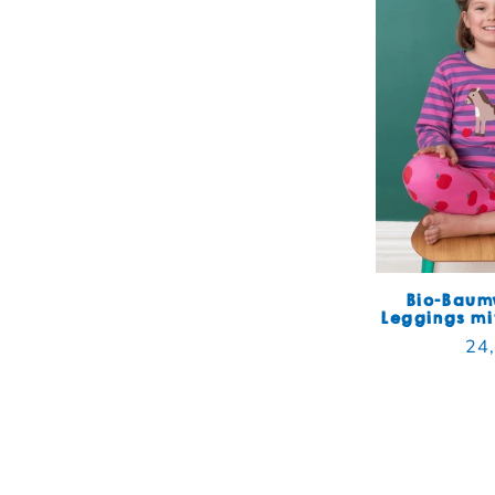
Bio-Baum
Leggings mi
Nor
24