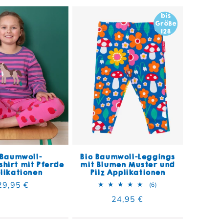
 Baumwoll-
Bio Baumwoll-Leggings
hirt mit Pferde
mit Blumen Muster und
likationen
Pilz Applikationen
Normaler Preis
29,95 €
mt
6 Bewertungen insg
(6)
Normaler Preis
24,95 €