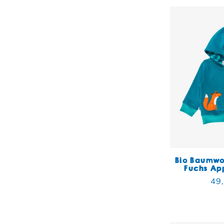
Bio Baumwo
Fuchs Ap
Nor
49