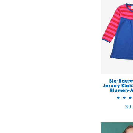
Bio-Baum
Jersey Klei
Blumen-A
Nor
39