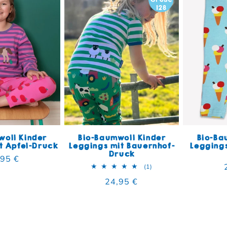
woll Kinder
Bio-Baumwoll Kinder
Bio-Ba
t Apfel-Druck
Leggings mit Bauernhof-
Leggings
Druck
maler Preis
,95 €
1 Bewertungen insgesa
(1)
Normaler Preis
24,95 €