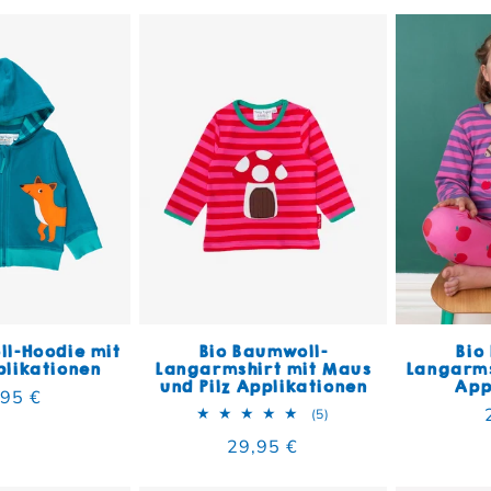
ll-Hoodie mit
Bio Baumwoll-
Bio
plikationen
Langarmshirt mit Maus
Langarms
und Pilz Applikationen
App
maler Preis
,95 €
5 Bewertungen insgesa
(5)
Normaler Preis
29,95 €