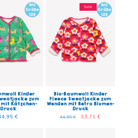
Sale
umwoll Kinder
Bio-Baumwoll Kinder
Sweatjacke zum
Fleece Sweatjacke zum
mit Kätzchen-
Wenden mit Retro Blumen-
Druck
Druck
Normaler Preis
44,95 €
Normaler Preis
Verkaufspreis
33,71 €
44,95 €