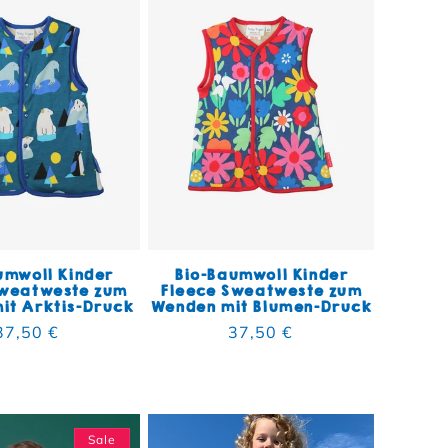
umwoll Kinder
Bio-Baumwoll Kinder
Sweatweste zum
Fleece Sweatweste zum
it Arktis-Druck
Wenden mit Blumen-Druck
Normaler Preis
37,50 €
Normaler Preis
37,50 €
mt
Sale