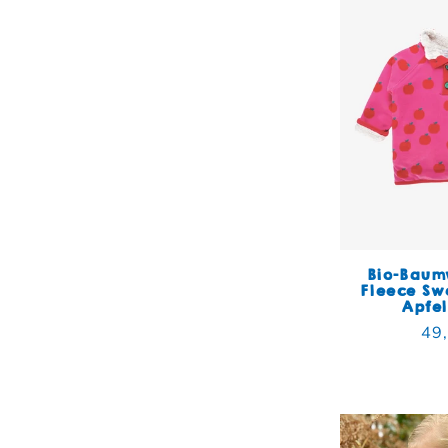
Bio-Baum
Fleece Sw
Apfe
Nor
49