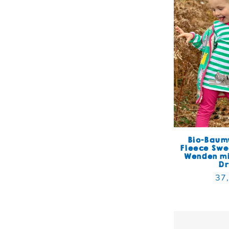
Bio-Baum
Fleece Sw
Wenden mi
D
Nor
37