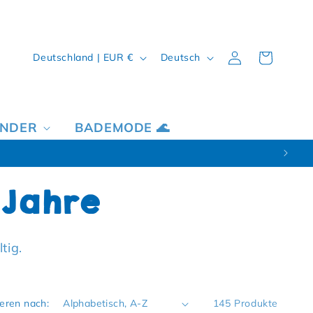
Land/Region
Sprache
Einloggen
Warenkorb
Deutschland | EUR €
Deutsch
INDER
BADEMODE 🌊
 Jahre
tig.
ieren nach:
145 Produkte