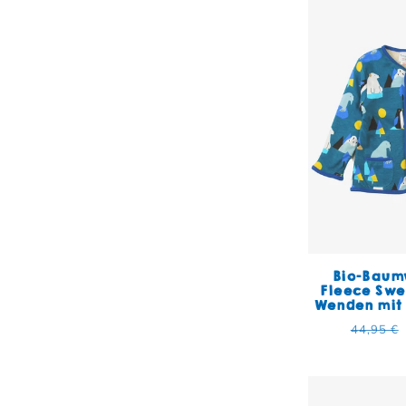
Bio-Baum
Fleece Sw
Wenden mit
Normal
44,95 €