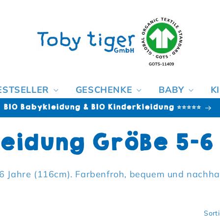
ESTSELLER
GESCHENKE
BABY
K
BIO Babykleidung & BIO Kinderkleidung ⭐⭐⭐⭐⭐
orie:
leidung Größe 5-6
6 Jahre (116cm). Farbenfroh, bequem und nachhal
Sort