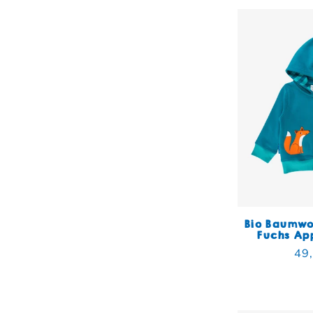
Bio Baumwo
Fuchs Ap
Nor
49