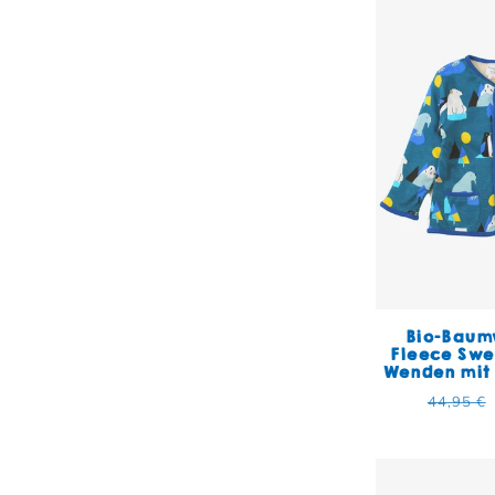
Bio-Baum
Fleece Sw
Wenden mit
Normal
44,95 €