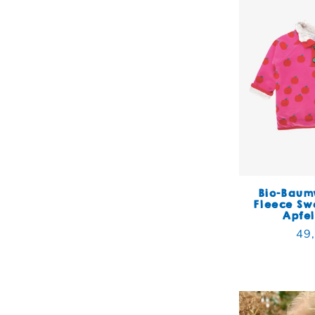
Bio-Baum
Fleece Sw
Apfe
Nor
49