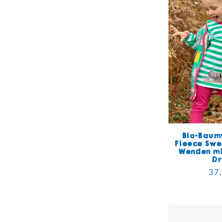
Bio-Baum
Fleece Sw
Wenden mi
D
Nor
37