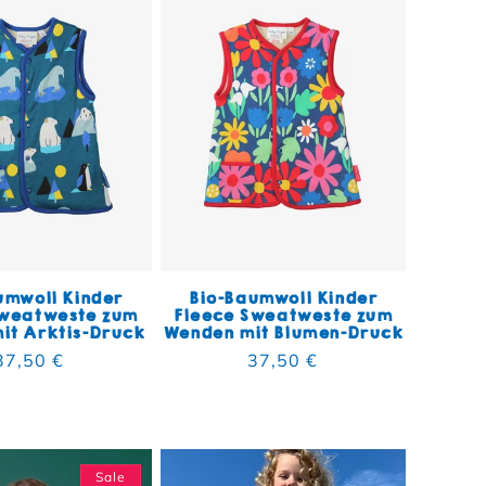
umwoll Kinder
Bio-Baumwoll Kinder
Sweatweste zum
Fleece Sweatweste zum
it Arktis-Druck
Wenden mit Blumen-Druck
Normaler Preis
37,50 €
Normaler Preis
37,50 €
mt
Sale