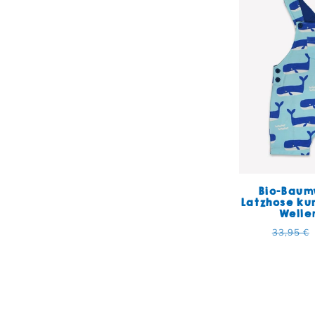
Bio-Baum
Latzhose ku
Welle
Normal
33,95 €