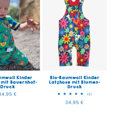
umwoll Kinder
Bio-Baumwoll Kinder
 mit Bauernhof-
Latzhose mit Blumen-
Druck
Druck
mt
Normaler Preis
34,95 €
1 Bewertungen insg
(1)
Normaler Preis
34,95 €