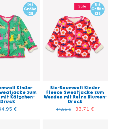
Sale
umwoll Kinder
Bio-Baumwoll Kinder
Sweatjacke zum
Fleece Sweatjacke zum
mit Kätzchen-
Wenden mit Retro Blumen-
Druck
Druck
Normaler Preis
44,95 €
Normaler Preis
Verkaufspreis
33,71 €
44,95 €