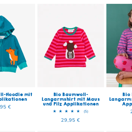
ll-Hoodie mit
Bio Baumwoll-
Bio
plikationen
Langarmshirt mit Maus
Langarms
und Pilz Applikationen
App
maler Preis
,95 €
5 Bewertungen insgesa
(5)
Normaler Preis
29,95 €