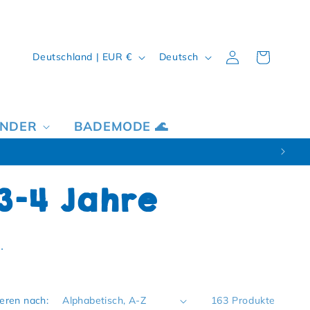
Land/Region
Sprache
Einloggen
Warenkorb
Deutschland | EUR €
Deutsch
INDER
BADEMODE 🌊
3-4 Jahre
.
ieren nach:
163 Produkte