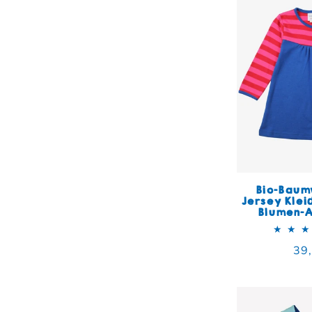
Bio-Baum
Jersey Klei
Blumen-A
Nor
39