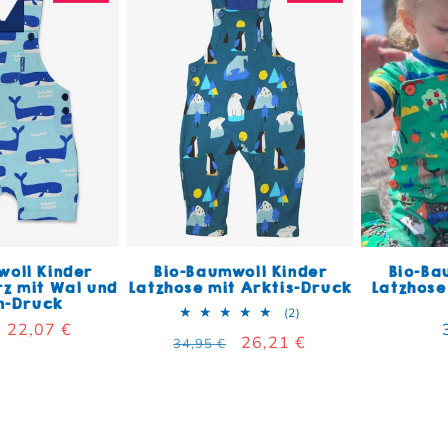
woll Kinder
Bio-Baumwoll Kinder
Bio-Ba
rz mit Wal und
Latzhose mit Arktis-Druck
Latzhose
n-Druck
2 Bewertungen insgesa
(2)
er Preis
Verkaufspreis
22,07 €
Normaler Preis
Verkaufspreis
26,21 €
34,95 €