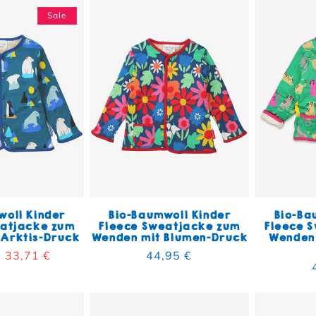
Sale
woll Kinder
Bio-Baumwoll Kinder
Bio-Ba
eatjacke zum
Fleece Sweatjacke zum
Fleece 
 Arktis-Druck
Wenden mit Blumen-Druck
Wenden 
er Preis
Verkaufspreis
33,71 €
Normaler Preis
44,95 €