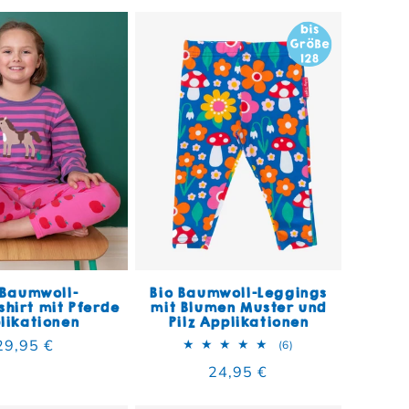
 Baumwoll-
Bio Baumwoll-Leggings
hirt mit Pferde
mit Blumen Muster und
likationen
Pilz Applikationen
Normaler Preis
29,95 €
mt
6 Bewertungen insg
(6)
Normaler Preis
24,95 €