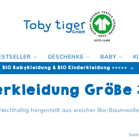
ESTSELLER
GESCHENKE
BABY
K
BIO Babykleidung & BIO Kinderkleidung ⭐⭐⭐⭐⭐
e:
erkleidung Größe 
Nachhaltig hergestellt aus weicher Bio-Baumwolle
Sort