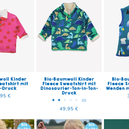
woll Kinder
Bio-Baumwoll Kinder
Bio-Ba
eatshirt mit
Fleece Sweatshirt mit
Fleece 
l-Druck
Dinosaurier-Ton-in-Ton-
Wenden m
Druck
maler Preis
,95 €
1 Bewertungen insgesa
(1)
Normaler Preis
49,95 €