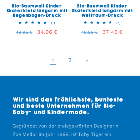
Bio-Baumwoll Kinder
Bio-Baumwoll Kinder
Skaterkleid langarm mit
Skaterkleid langarm mit
Regenbogen-Druck
Weltraum-Druck
1 Bewertungen insgesamt
2 Bewertun
(1)
(2)
Normaler Preis
Verkaufspreis
34,96 €
Normaler Preis
Verkaufspreis
37,46 €
49,95 €
49,95 €
2
1
Wir sind das fröhlichste, bunteste
und beste Unternehmen für Bio-
Baby- und Kindermode.
Gegründet von der preisgekrönten Designerin
Zoe Mellor im Jahr 1998, ist Toby Tiger ein