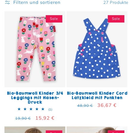
Filtern und sortieren
27 Produkte
Sale
Sale
Bio-Baumwoll Kinder 3/4
Bio-Baumwoll Kinder Cord
Leggings mit Hasen-
Latzkleid mit Punkten
Druck
Normaler Preis
Verkaufspreis
36,67 €
48,90 €
1 Bewertungen insgesamt
(1)
Normaler Preis
Verkaufspreis
15,92 €
19,90 €