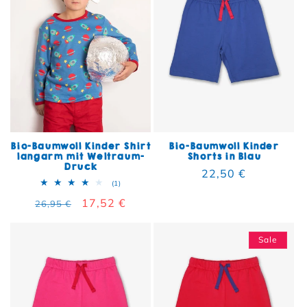
Bio-Baumwoll Kinder Shirt
Bio-Baumwoll Kinder
langarm mit Weltraum-
Shorts in Blau
Druck
Normaler Preis
22,50 €
1 Bewertungen insgesamt
(1)
Normaler Preis
Verkaufspreis
17,52 €
26,95 €
Sale