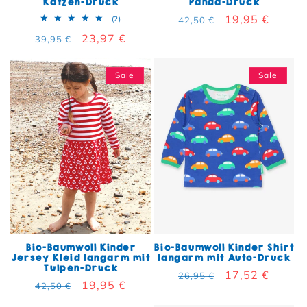
Katzen-Druck
Panda-Druck
Normaler Preis
Verkaufspreis
19,95 €
2 Bewertungen insgesamt
(2)
42,50 €
Normaler Preis
Verkaufspreis
23,97 €
39,95 €
Sale
Sale
Bio-Baumwoll Kinder
Bio-Baumwoll Kinder Shirt
Jersey Kleid langarm mit
langarm mit Auto-Druck
Tulpen-Druck
Normaler Preis
Verkaufspreis
17,52 €
26,95 €
Normaler Preis
Verkaufspreis
19,95 €
42,50 €