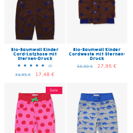
Bio-Baumwoll Kinder
Bio-Baumwoll Kinder
Cord-Latzhose mit
Cordweste mit Sternen-
Sternen-Druck
Druck
Normaler Preis
Verkaufspreis
27,95 €
2 Bewertungen insgesamt
(2)
55,90 €
Normaler Preis
Verkaufspreis
17,48 €
34,95 €
Sale