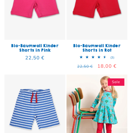
Bio-Baumwoll Kinder
Bio-Baumwoll Kinder
Shorts in Pink
Shorts in Rot
Normaler Preis
22,50 €
3 Bewertun
(3)
Normaler Preis
Verkaufspreis
18,00 €
22,50 €
Sale