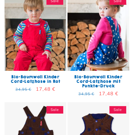
Sale
Sale
Bio-Baumwoll Kinder
Bio-Baumwoll Kinder
Cord-Latzhose in Rot
Cord-Latzhose mit
Punkte-Druck
Normaler Preis
Verkaufspreis
17,48 €
34,95 €
Normaler Preis
Verkaufspreis
17,48 €
34,95 €
Sale
Sale