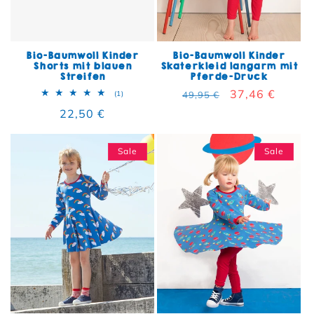
Bio-Baumwoll Kinder
Bio-Baumwoll Kinder
Shorts mit blauen
Skaterkleid langarm mit
Streifen
Pferde-Druck
Normaler Preis
Verkaufspreis
37,46 €
1 Bewertungen insgesamt
(1)
49,95 €
Normaler Preis
22,50 €
Sale
Sale