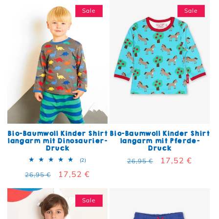
Sale
Sale
Bio-Baumwoll Kinder Shirt
Bio-Baumwoll Kinder Shirt
langarm mit Dinosaurier-
langarm mit Pferde-
Druck
Druck
Normaler Preis
Verkaufspreis
17,52 €
2 Bewertungen insgesamt
(2)
26,95 €
Normaler Preis
Verkaufspreis
17,52 €
26,95 €
Sale