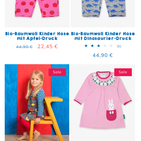
Bio-Baumwoll Kinder Hose
Bio-Baumwoll Kinder Hose
mit Apfel-Druck
mit Dinosaurier-Druck
Normaler Preis
Verkaufspreis
22,45 €
1 Bewertun
44,90 €
(1)
Normaler Preis
44,90 €
Sale
Sale