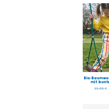
Bio-Baumwol
mit bunt
Normal
35,95 €