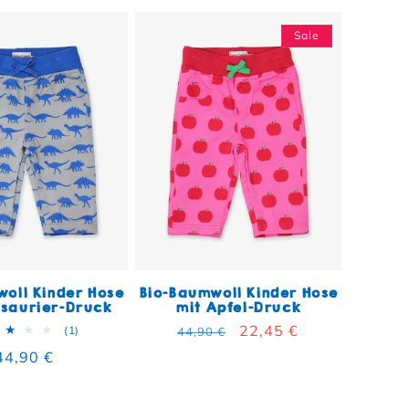
Sale
oll Kinder Hose
Bio-Baumwoll Kinder Hose
osaurier-Druck
mit Apfel-Druck
Normaler Preis
Verkaufspreis
22,45 €
1 Bewertungen insgesamt
(1)
44,90 €
Normaler Preis
44,90 €