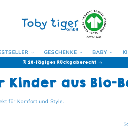
ESTSELLER
GESCHENKE
BABY
K
🗓️ 28-tägiges Rückgaberecht
e:
r Kinder aus Bio-
kt für Komfort und Style.
So