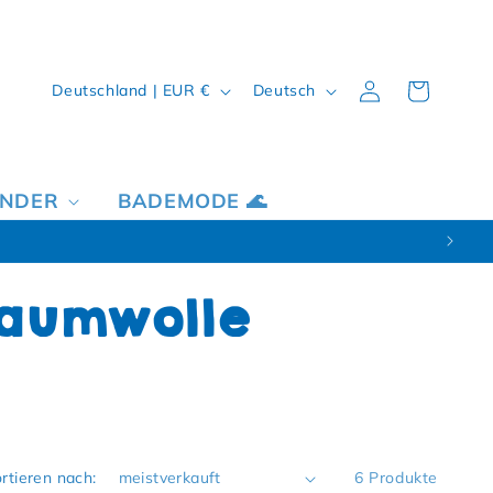
Land/Region
Sprache
Einloggen
Warenkorb
Deutschland | EUR €
Deutsch
INDER
BADEMODE 🌊
Baumwolle
rtieren nach:
6 Produkte