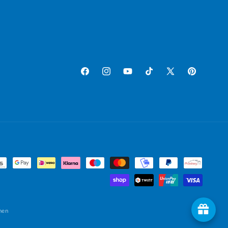
Facebook
Instagram
YouTube
TikTok
X (Twitter)
Pinterest
nen