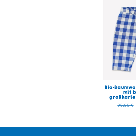
Bio-Baumwol
mit 
großkarie
Normal
35,95 €