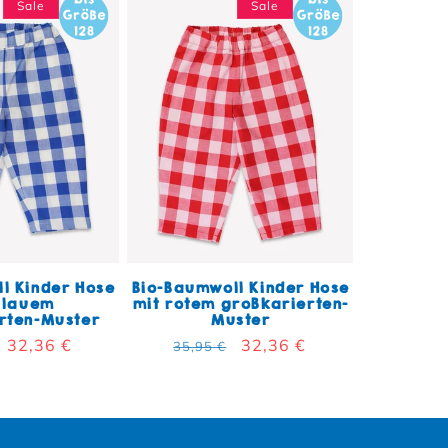
Sale
Sale
l Kinder Hose
Bio-Baumwoll Kinder Hose
blauem
mit rotem großkarierten-
rten-Muster
Muster
er Preis
Verkaufspreis
32,36 €
Normaler Preis
Verkaufspreis
32,36 €
35,95 €