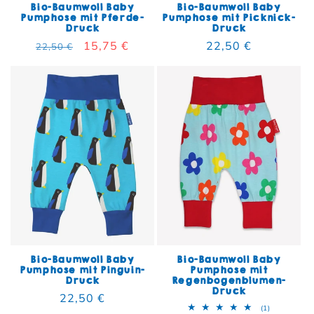
Bio-Baumwoll Baby
Bio-Baumwoll Baby
Pumphose mit Pferde-
Pumphose mit Picknick-
Druck
Druck
Normaler Preis
Verkaufspreis
15,75 €
Normaler Preis
22,50 €
22,50 €
Bio-Baumwoll Baby
Bio-Baumwoll Baby
Pumphose mit Pinguin-
Pumphose mit
Druck
Regenbogenblumen-
Druck
Normaler Preis
22,50 €
1 Bewertun
(1)