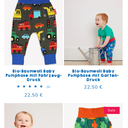
Bio-Baumwoll Baby
Bio-Baumwoll Baby
Pumphose mit Fahrzeug-
Pumphose mit Garten-
Druck
Druck
Normaler Preis
22,50 €
1 Bewertungen insgesamt
(1)
Normaler Preis
22,50 €
Sale