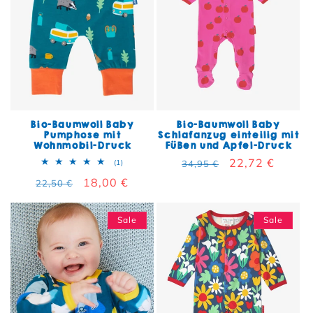
Bio-Baumwoll Baby
Bio-Baumwoll Baby
Pumphose mit
Schlafanzug einteilig mit
Wohnmobil-Druck
Füßen und Apfel-Druck
Normaler Preis
Verkaufspreis
22,72 €
1 Bewertungen insgesamt
(1)
34,95 €
Normaler Preis
Verkaufspreis
18,00 €
22,50 €
Sale
Sale