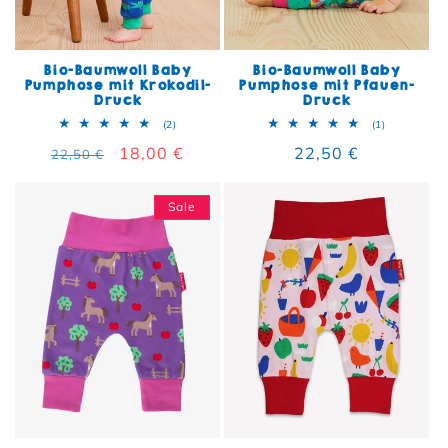
Bio-Baumwoll Baby
Bio-Baumwoll Baby
Pumphose mit Krokodil-
Pumphose mit Pfauen-
Druck
Druck
2 Bewertungen insgesamt
1 Bewertun
(2)
(1)
Normaler Preis
Verkaufspreis
18,00 €
Normaler Preis
22,50 €
22,50 €
Sale