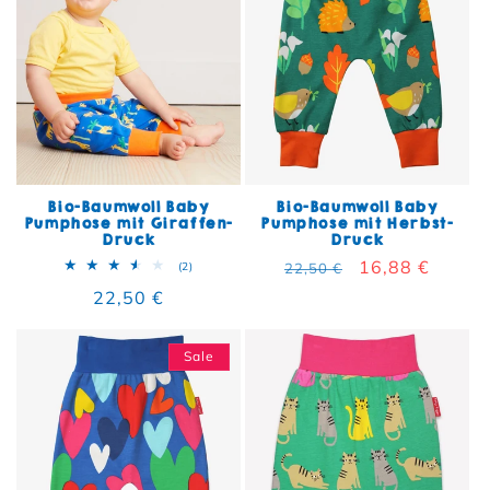
Bio-Baumwoll Baby
Bio-Baumwoll Baby
Pumphose mit Giraffen-
Pumphose mit Herbst-
Druck
Druck
Normaler Preis
Verkaufspreis
16,88 €
2 Bewertungen insgesamt
(2)
22,50 €
Normaler Preis
22,50 €
Sale