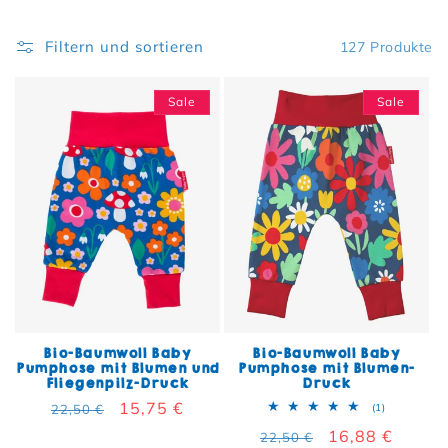
Filtern und sortieren
127 Produkte
Sale
Sale
Bio-Baumwoll Baby
Bio-Baumwoll Baby
Pumphose mit Blumen und
Pumphose mit Blumen-
Fliegenpilz-Druck
Druck
Normaler Preis
Verkaufspreis
15,75 €
1 Bewertun
22,50 €
(1)
Normaler Preis
Verkaufspreis
16,88 €
22,50 €