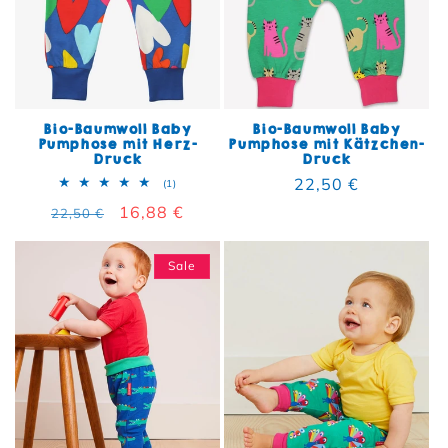
Bio-Baumwoll Baby
Bio-Baumwoll Baby
Pumphose mit Herz-
Pumphose mit Kätzchen-
Druck
Druck
Normaler Preis
22,50 €
1 Bewertungen insgesamt
(1)
Normaler Preis
Verkaufspreis
16,88 €
22,50 €
Sale