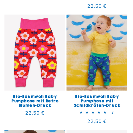
Normaler Preis
22,50 €
Bio-Baumwoll Baby
Bio-Baumwoll Baby
Pumphose mit Retro
Pumphose mit
Blumen-Druck
Schildkröten-Druck
Normaler Preis
22,50 €
1 Bewertun
(1)
Normaler Preis
22,50 €