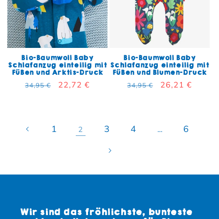
Bio-Baumwoll Baby
Bio-Baumwoll Baby
Schlafanzug einteilig mit
Schlafanzug einteilig mit
Füßen und Arktis-Druck
Füßen und Blumen-Druck
Normaler Preis
Verkaufspreis
22,72 €
Normaler Preis
Verkaufspreis
26,21 €
34,95 €
34,95 €
1
3
4
6
2
…
Wir sind das fröhlichste, bunteste