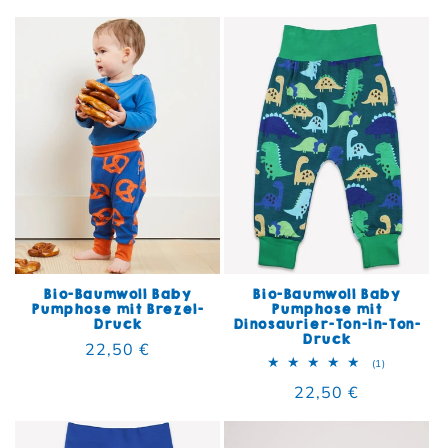
Bio-Baumwoll Baby
Bio-Baumwoll Baby
Pumphose mit Brezel-
Pumphose mit
Druck
Dinosaurier-Ton-in-Ton-
Druck
Normaler Preis
22,50 €
1 Bewertun
(1)
Normaler Preis
22,50 €