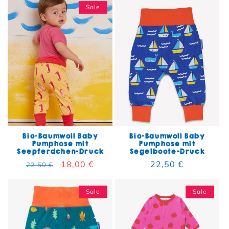
Sale
Bio-Baumwoll Baby
Bio-Baumwoll Baby
Pumphose mit
Pumphose mit
Seepferdchen-Druck
Segelboote-Druck
Normaler Preis
Verkaufspreis
18,00 €
Normaler Preis
22,50 €
22,50 €
Sale
Sale